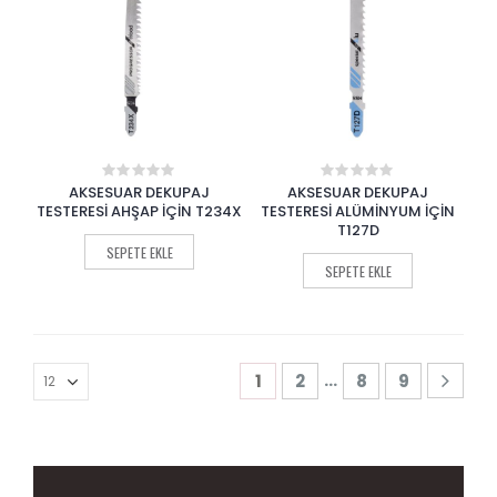
AKSESUAR DEKUPAJ
AKSESUAR DEKUPAJ
0
0
out
out
TESTERESİ AHŞAP İÇİN T234X
TESTERESİ ALÜMİNYUM İÇİN
of
of
T127D
5
5
SEPETE EKLE
SEPETE EKLE
…
1
2
8
9