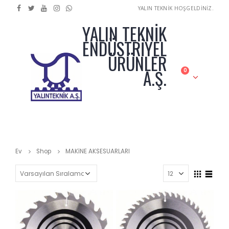
YALIN TEKNİK HOŞGELDİNİZ.
YALIN TEKNİK
ENDÜSTRİYEL
ÜRÜNLER
A.Ş.
0
Ev
Shop
MAKİNE AKSESUARLARI