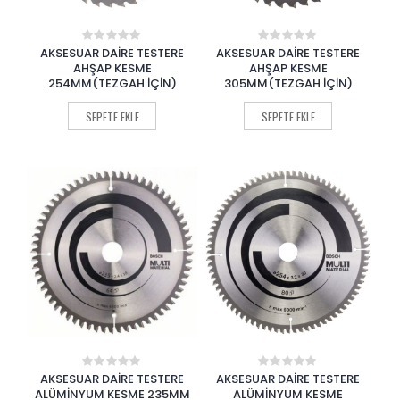
AKSESUAR DAİRE TESTERE
AKSESUAR DAİRE TESTERE
0
0
out
out
AHŞAP KESME
AHŞAP KESME
of
of
254MM(TEZGAH İÇİN)
305MM(TEZGAH İÇİN)
5
5
SEPETE EKLE
SEPETE EKLE
AKSESUAR DAİRE TESTERE
AKSESUAR DAİRE TESTERE
0
0
out
out
ALÜMİNYUM KESME 235MM
ALÜMİNYUM KESME