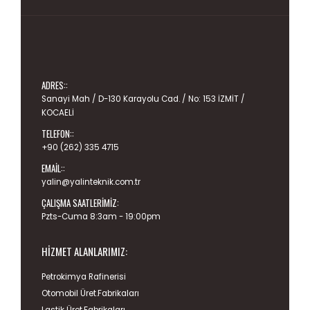
ADRES::
Sanayi Mah / D-130 Karayolu Cad. / No: 153 İZMİT /
KOCAELİ
TELEFON::
+90 (262) 335 4715
EMAIL::
yalin@yalinteknik.com.tr
ÇALIŞMA SAATLERIMIZ:
Pzts-Cuma 8:3am - 19:00pm
HIZMET ALANLARIMIZ:
Petrokimya Rafinerisi
Otomobil Üret.Fabrikaları
Lastik Üret.Fabrikaları