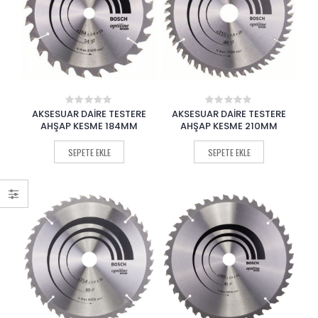
AKSESUAR DAİRE TESTERE
AKSESUAR DAİRE TESTERE
0
0
out
out
AHŞAP KESME 184MM
AHŞAP KESME 210MM
of
of
5
5
SEPETE EKLE
SEPETE EKLE