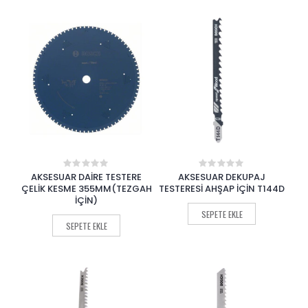
AKSESUAR DAİRE TESTERE
AKSESUAR DEKUPAJ
0
0
out
out
ÇELİK KESME 355MM(TEZGAH
TESTERESİ AHŞAP İÇİN T144D
of
of
İÇİN)
5
5
SEPETE EKLE
SEPETE EKLE