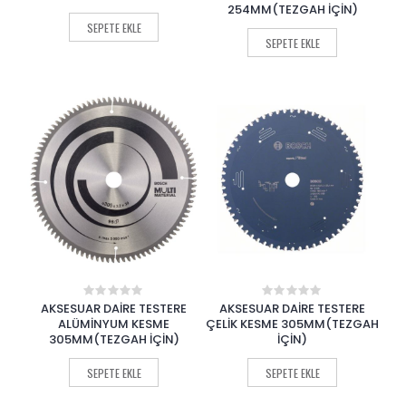
of
of
254MM(TEZGAH İÇİN)
5
5
SEPETE EKLE
SEPETE EKLE
AKSESUAR DAİRE TESTERE
AKSESUAR DAİRE TESTERE
0
0
out
out
ALÜMİNYUM KESME
ÇELİK KESME 305MM(TEZGAH
of
of
305MM(TEZGAH İÇİN)
İÇİN)
5
5
SEPETE EKLE
SEPETE EKLE