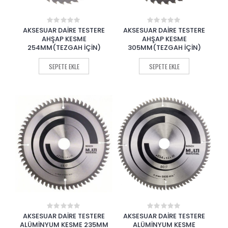
AKSESUAR DAİRE TESTERE
AKSESUAR DAİRE TESTERE
0
0
out
out
AHŞAP KESME
AHŞAP KESME
of
of
254MM(TEZGAH İÇİN)
305MM(TEZGAH İÇİN)
5
5
SEPETE EKLE
SEPETE EKLE
AKSESUAR DAİRE TESTERE
AKSESUAR DAİRE TESTERE
0
0
out
out
ALÜMİNYUM KESME 235MM
ALÜMİNYUM KESME