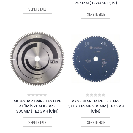
of
of
254MM(TEZGAH İÇİN)
5
5
SEPETE EKLE
SEPETE EKLE
AKSESUAR DAİRE TESTERE
AKSESUAR DAİRE TESTERE
0
0
out
out
ALÜMİNYUM KESME
ÇELİK KESME 305MM(TEZGAH
of
of
305MM(TEZGAH İÇİN)
İÇİN)
5
5
SEPETE EKLE
SEPETE EKLE