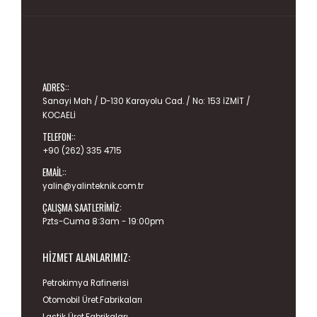
ADRES::
Sanayi Mah / D-130 Karayolu Cad. / No: 153 İZMİT /
KOCAELİ
TELEFON::
+90 (262) 335 4715
EMAIL::
yalin@yalinteknik.com.tr
ÇALIŞMA SAATLERIMIZ:
Pzts-Cuma 8:3am - 19:00pm
HIZMET ALANLARIMIZ:
Petrokimya Rafinerisi
Otomobil Üret.Fabrikaları
Lastik Üret.Fabrikaları