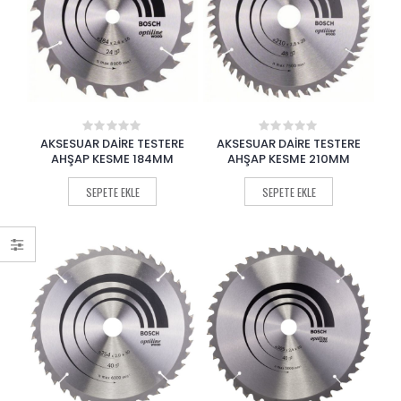
ük
sek
t
t
AKSESUAR DAİRE TESTERE
AKSESUAR DAİRE TESTERE
0
0
out
out
AHŞAP KESME 184MM
AHŞAP KESME 210MM
of
of
5
5
SEPETE EKLE
SEPETE EKLE