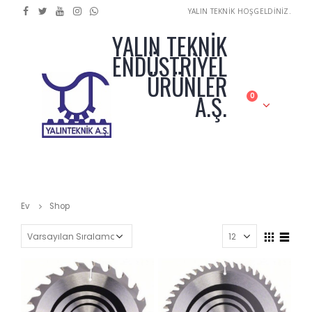
YALIN TEKNİK HOŞGELDİNİZ.
YALIN TEKNİK
ENDÜSTRİYEL
ÜRÜNLER
A.Ş.
0
Ev
Shop