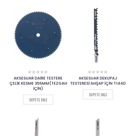
AKSESUAR DAİRE TESTERE
AKSESUAR DEKUPAJ
0
0
out
out
ÇELİK KESME 355MM(TEZGAH
TESTERESİ AHŞAP İÇİN T144D
of
of
İÇİN)
5
5
SEPETE EKLE
SEPETE EKLE