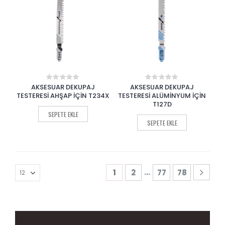
AKSESUAR DEKUPAJ
AKSESUAR DEKUPAJ
0
0
out
out
TESTERESİ AHŞAP İÇİN T234X
TESTERESİ ALÜMİNYUM İÇİN
of
of
T127D
5
5
SEPETE EKLE
SEPETE EKLE
…
1
2
77
78