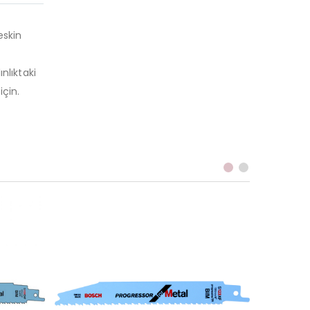
eskin
nlıktaki
için.