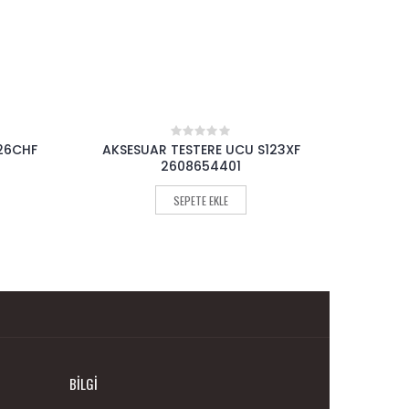
123XF
AKSESUAR TESTERE UCU S3456XF
AKSESU
0
out
2608654405
of
5
SEPETE EKLE
BILGI