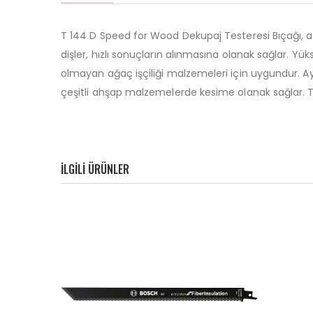
T 144 D Speed for Wood Dekupaj Testeresi Bıçağı, ah
dişler, hızlı sonuçların alınmasına olanak sağlar. Y
olmayan ağaç işçiliği malzemeleri için uygundur. Ayr
çeşitli ahşap malzemelerde kesime olanak sağlar. T Ş
ILGILI ÜRÜNLER