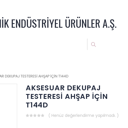
NİK ENDÜSTRİYEL ÜRÜNLER A.Ş.
R DEKUPAJ TESTERESİ AHŞAP İÇİN T144D
AKSESUAR DEKUPAJ
TESTERESİ AHŞAP İÇİN
T144D
( Henüz değerlendirme yapılmadı. )
0
out