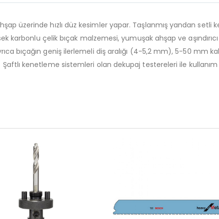
şap üzerinde hızlı düz kesimler yapar. Taşlanmış yandan setli k
üksek karbonlu çelik bıçak malzemesi, yumuşak ahşap ve aşındırıcı
ıca bıçağın geniş ilerlemeli diş aralığı (4-5,2 mm), 5-50 mm kalı
aftlı kenetleme sistemleri olan dekupaj testereleri ile kullanım 