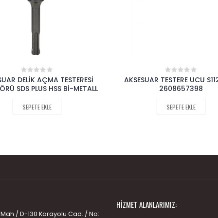
UAR TESTERE UCU S1126CHF
AKSESUAR TESTERE UCU S
0
0
out
out
2608657398
2608654401
of
of
5
5
SEPETE EKLE
SEPETE EKLE
HIZMET ALANLARIMIZ:
 Mah / D-130 Karayolu Cad. / No: