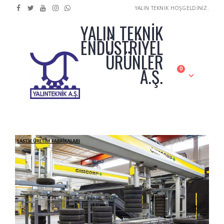
YALIN TEKNİK HOŞGELDİNİZ.
YALIN TEKNİK
ENDÜSTRİYEL
ÜRÜNLER
A.Ş.
0