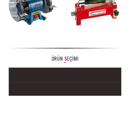
ÜRÜN SEÇİMİ
ADRES::
Sanayi Mah / D-130 Karayolu Cad. / No: 153 İZMİT /
KOCAELİ