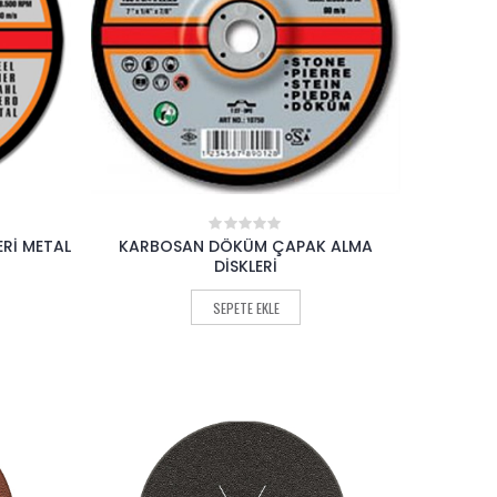
Rİ METAL
KARBOSAN DÖKÜM ÇAPAK ALMA
0
out
DİSKLERİ
of
5
SEPETE EKLE