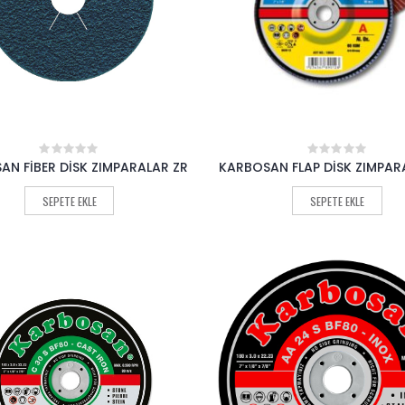
AN FİBER DİSK ZIMPARALAR ZR
KARBOSAN FLAP DİSK ZIMPAR
0
0
out
out
of
of
SEPETE EKLE
SEPETE EKLE
5
5