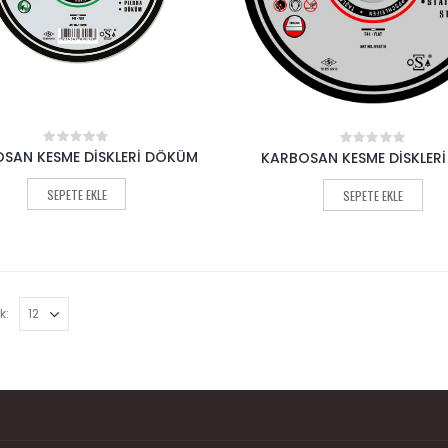
SAN KESME DİSKLERİ DÖKÜM
KARBOSAN KESME DİSKLERİ
0
0
out
out
of
of
SEPETE EKLE
SEPETE EKLE
5
5
k: