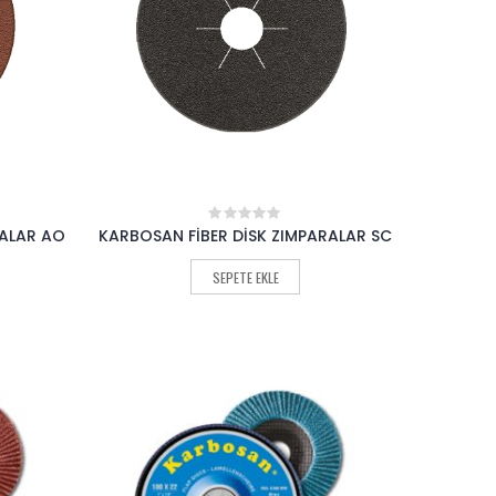
RALAR AO
KARBOSAN FİBER DİSK ZIMPARALAR SC
0
out
of
SEPETE EKLE
5