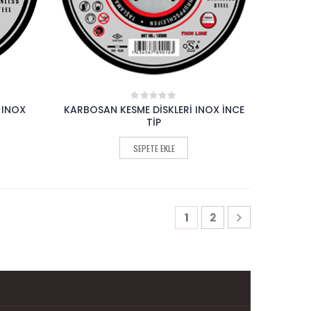
 INOX
KARBOSAN KESME DİSKLERİ INOX İNCE
0
out
TİP
of
5
SEPETE EKLE
1
2