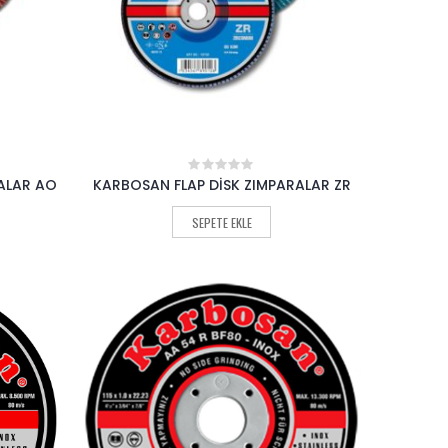
ALAR AO
KARBOSAN FLAP DİSK ZIMPARALAR ZR
0
out
of
SEPETE EKLE
5