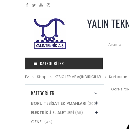
YALIN TEK
KATEGORILER
Ev
Shop
KESİCİLER VE AŞINDIRICILAR
Karbosan
Göre sıral
KATEGORİLER
BORU TESİSAT EKİPMANLARI
(200)
ELEKTRİKLİ EL ALETLERİ
(88)
GENEL
(46)