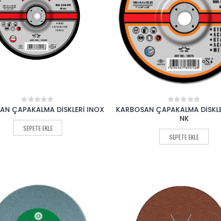
AN ÇAPAKALMA DİSKLERİ INOX
KARBOSAN ÇAPAKALMA DİSKLE
0
0
out
out
NK
of
of
SEPETE EKLE
5
5
SEPETE EKLE