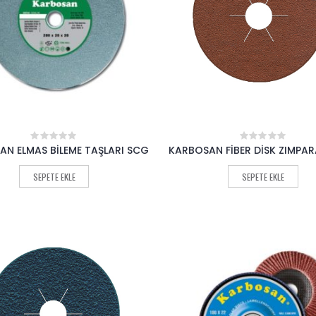
N ELMAS BİLEME TAŞLARI SCG
KARBOSAN FİBER DİSK ZIMPA
0
0
out
out
of
of
SEPETE EKLE
SEPETE EKLE
5
5