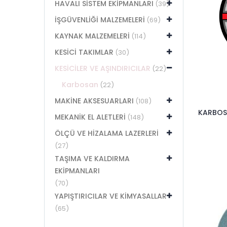
HAVALI SİSTEM EKİPMANLARI
(39)
İŞGÜVENLİĞİ MALZEMELERİ
(69)
KAYNAK MALZEMELERİ
(114)
KESİCİ TAKIMLAR
(30)
KESİCİLER VE AŞINDIRICILAR
(22)
Karbosan
(22)
MAKİNE AKSESUARLARI
(108)
KARBOS
MEKANİK EL ALETLERİ
(148)
ÖLÇÜ VE HİZALAMA LAZERLERİ
(27)
TAŞIMA VE KALDIRMA
EKİPMANLARI
(70)
YAPIŞTIRICILAR VE KİMYASALLAR
(65)