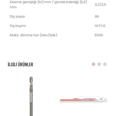
Kesme genişliği (b1) mm / gövde kalınlığı (b2)
3,2/2,5
mm
Diş sayısı
96
Diş biçimi
HLTCG
Maks. dönme hızı (dev/dak)
5000
ILGILI ÜRÜNLER