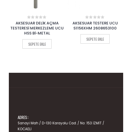
AÇMA
AKSESUAR TESTERE UCU
AKSESUAR TESTERE UCU
0
0
out
out
ME UCU
S1156XHM 2608653100
S3456XF 2608654405
of
of
5
5
SEPETE EKLE
SEPETE EKLE
ADRES::
Sanayi Mah / D-130 Karayolu Cad. / No: 153 İZMİT /
KOCAELİ