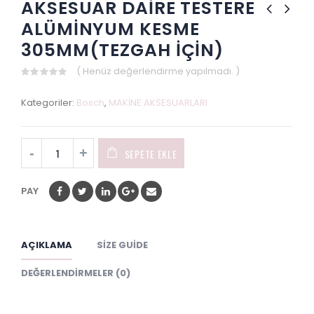
AKSESUAR DAİRE TESTERE
ALÜMİNYUM KESME
305MM(TEZGAH İÇİN)
( Henüz değerlendirme yapılmadı. )
0
out
Kategoriler:
Bosch
,
MAKİNE AKSESUARLARI
of
5
SEPETE EKLE
PAY
AÇIKLAMA
SIZE GUIDE
DEĞERLENDIRMELER (0)