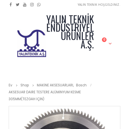
YALIN TEKNİK HOŞGELDİNİZ.
YALIN TEKNİK
ENDÜSTRİYEL
ÜRÜNLER
A.Ş.
0
Ev
Shop
MAKİNE AKSESUARLARI
,
Bosch
AKSESUAR DAİRE TESTERE ALÜMİNYUM KESME
305MM(TEZGAH İÇİN)