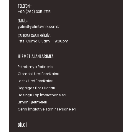
TELEFON::
+90 (262) 335 4715
EMAIL::
yalin@yalinteknik.com.tr
ÇALIŞMA SAATLERIMIZ:
Pzts-Cuma 8:3am - 19:00pm
HIZMET ALANLARIMIZ:
Petrokimya Rafinerisi
Otomobil Üret.Fabrikaları
Lastik Üret.Fabrikaları
Doğalgaz Boru Hatları
Basınçlı Kap İmalathaneleri
Liman İşletmeleri
Gemi İmalat ve Tamir Tersaneleri
BILGI