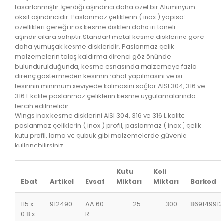
tasarlanmıştır.‏İçerdiği aşındırıcı daha özel bir Alüminyum
oksit aşındırıcıdır. Paslanmaz çeliklerin ( inox ) yapısal
özellikleri gereği inox kesme diskleri daha iri taneli
aşındırıcılara sahiptir.‏Standart metal kesme disklerine göre
daha yumuşak kesme diskleridir. Paslanmaz çelik
malzemelerin talaş kaldırma direnci göz önünde
bulundurulduğunda, kesme esnasında malzemeye fazla
direnç göstermeden kesimin rahat yapılmasını ve ısı
tesirinin minimum seviyede kalmasını sağlar.‏AISI 304, 316 ve
316 L kalite paslanmaz çeliklerin kesme uygulamalarında
tercih edilmelidir.
Wings inox kesme disklerini AISI 304, 316 ve 316 L kalite
paslanmaz çeliklerin ( inox ) profil, paslanmaz ( inox ) çelik
kutu profil, lama ve çubuk gibi malzemelerde güvenle
kullanabilirsiniz.
Kutu
Koli
Ebat
Artikel
Evsaf
Miktarı
Miktarı
Barkod
115 x
912490
AA 60
25
300
86914991
0.8 x
R