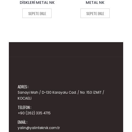
out
out
DİSKLERİ METAL NK
METAL NK
CI
of
of
5
5
SEPETE EKLE
SEPETE EKLE
ADRES::
Sanayi Mah / D-130 Karayolu Cad. / No: 153 İZMİT /
KOCAELİ
TELEFON::
+90 (262) 335 4715
EMAIL::
yalin@yalinteknik.com.tr