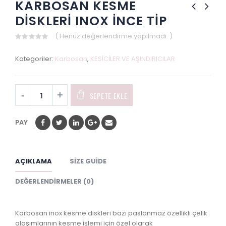
KARBOSAN KESME
DİSKLERİ INOX İNCE TİP
( Henüz değerlendirme yapılmadı. )
0
out
Kategoriler:
Karbosan
,
KESİCİLER VE AŞINDIRICILAR
of
5
SEPETE EKLE
PAY
AÇIKLAMA
SIZE GUIDE
DEĞERLENDIRMELER (0)
Karbosan inox kesme diskleri bazı paslanmaz özellikli çelik
alaşımlarının kesme işlemi için özel olarak