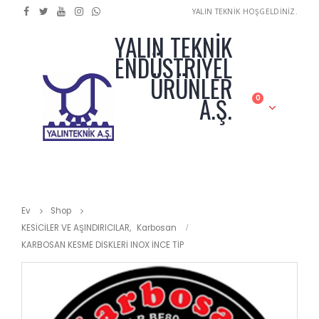
YALIN TEKNİK HOŞGELDİNİZ.
YALIN TEKNİK
ENDÜSTRİYEL
ÜRÜNLER
A.Ş.
0
Ev
Shop
KESİCİLER VE AŞINDIRICILAR
,
Karbosan
KARBOSAN KESME DİSKLERİ INOX İNCE TİP