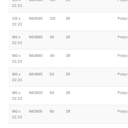
22.23
125 x
983595
120
ZR
Polyc
22.23
180 x
983885
36
ZR
Polyc
22.23
180 x
983890
40
ZR
Polyc
22.23
180 x
983895
50
ZR
Polyc
22.23
180 x
983900
60
ZR
Polyc
22.23
180 x
983905
80
ZR
Polyc
22.23