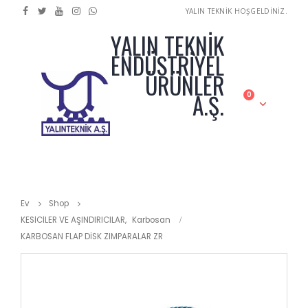
YALIN TEKNİK HOŞGELDİNİZ.
YALIN TEKNİK
ENDÜSTRİYEL
ÜRÜNLER
A.Ş.
0
Ev
Shop
KESİCİLER VE AŞINDIRICILAR
,
Karbosan
KARBOSAN FLAP DİSK ZIMPARALAR ZR