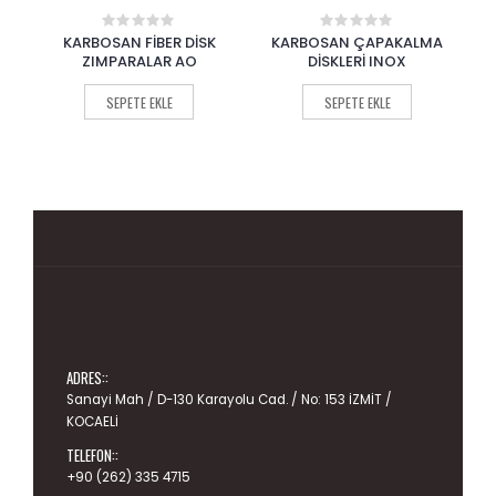
Rİ
KARBOSAN FİBER DİSK
KARBOSAN ÇAPAKALMA
K
0
0
out
out
ZIMPARALAR AO
DİSKLERİ INOX
of
of
5
5
SEPETE EKLE
SEPETE EKLE
ADRES::
Sanayi Mah / D-130 Karayolu Cad. / No: 153 İZMİT /
KOCAELİ
TELEFON::
+90 (262) 335 4715