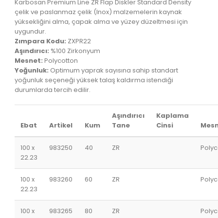
Karbosan Premium Line ZR Flap Diskler Standard Density
çelik ve paslanmaz çelik (Inox) malzemelerin kaynak
yüksekliğini alma, çapak alma ve yüzey düzeltmesi için
uygundur.
Zımpara Kodu:
ZXPR22
Aşındırıcı:
%100 Zirkonyum
Mesnet:
Polycotton
Yoğunluk:
Optimum yaprak sayısına sahip standart
yoğunluk seçeneği yüksek talaş kaldırma istendiği
durumlarda tercih edilir.
Aşındırıcı
Kaplama
Ebat
Artikel
Kum
Tane
Cinsi
Mesn
100 x
983250
40
ZR
Polyc
22.23
100 x
983260
60
ZR
Polyc
22.23
100 x
983265
80
ZR
Polyc