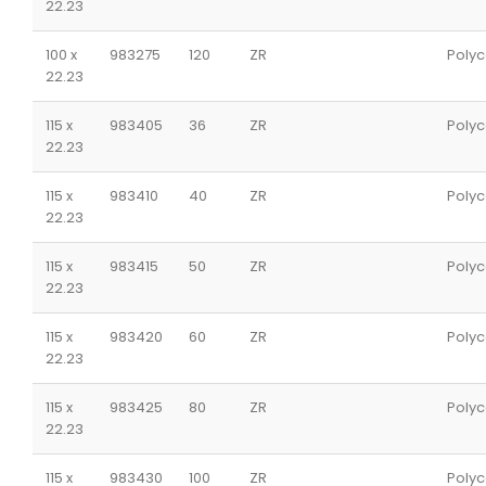
22.23
100 x
983275
120
ZR
Polyc
22.23
115 x
983405
36
ZR
Polyc
22.23
115 x
983410
40
ZR
Polyc
22.23
115 x
983415
50
ZR
Polyc
22.23
115 x
983420
60
ZR
Polyc
22.23
115 x
983425
80
ZR
Polyc
22.23
115 x
983430
100
ZR
Polyc