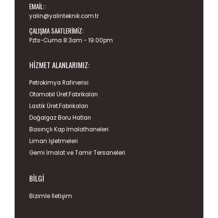
EMAIL::
yalin@yalinteknik.com.tr
ÇALIŞMA SAATLERIMIZ:
Pzts-Cuma 8:3am - 19:00pm
HIZMET ALANLARIMIZ:
Petrokimya Rafinerisi
Otomobil Üret.Fabrikaları
Lastik Üret.Fabrikaları
Doğalgaz Boru Hatları
Basınçlı Kap İmalathaneleri
Liman İşletmeleri
Gemi İmalat ve Tamir Tersaneleri
BILGI
Bizimle İletişim