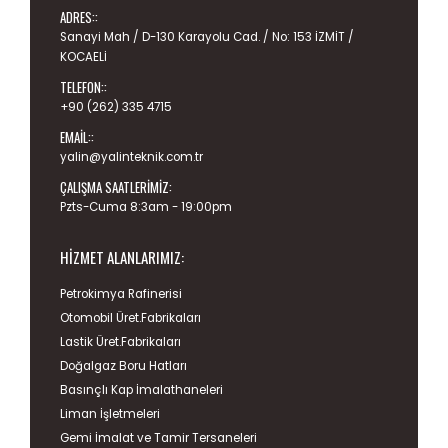
ADRES::
Sanayi Mah / D-130 Karayolu Cad. / No: 153 İZMİT /
KOCAELİ
TELEFON::
+90 (262) 335 4715
EMAIL::
yalin@yalinteknik.com.tr
ÇALIŞMA SAATLERIMIZ:
Pzts-Cuma 8:3am - 19:00pm
HIZMET ALANLARIMIZ:
Petrokimya Rafinerisi
Otomobil Üret.Fabrikaları
Lastik Üret.Fabrikaları
Doğalgaz Boru Hatları
Basınçlı Kap İmalathaneleri
Liman İşletmeleri
Gemi İmalat ve Tamir Tersaneleri