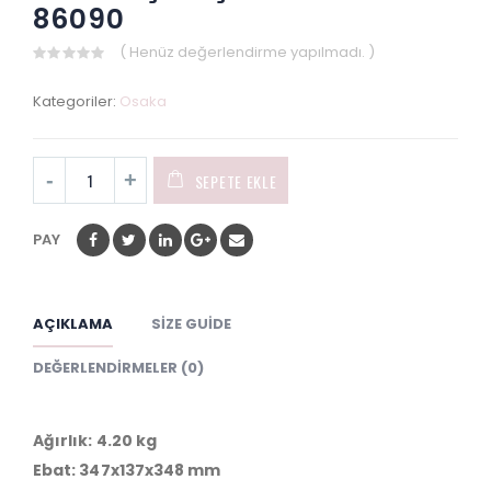
86090
( Henüz değerlendirme yapılmadı. )
0
out
Kategoriler:
Osaka
of
5
SEPETE EKLE
PAY
AÇIKLAMA
SIZE GUIDE
DEĞERLENDIRMELER (0)
Ağırlık: 4.20 kg
Ebat: 347x137x348 mm