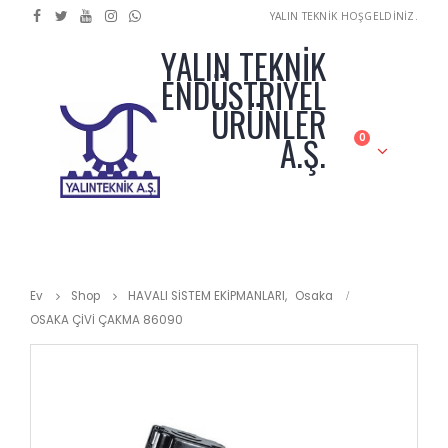
YALIN TEKNİK HOŞGELDİNİZ.
YALIN TEKNİK
ENDÜSTRİYEL
ÜRÜNLER
A.Ş.
0
Ev
Shop
HAVALI SİSTEM EKİPMANLARI
,
Osaka
OSAKA ÇİVİ ÇAKMA 86090