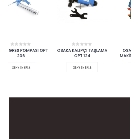
OPT
OSAKA KALIPÇI TAŞLAMA
OSAKA KOLİ KAPAMA
OS
0
0
out
out
OPT 124
MAKİNASI OPT-P 85235
of
of
5
5
SEPETE EKLE
SEPETE EKLE