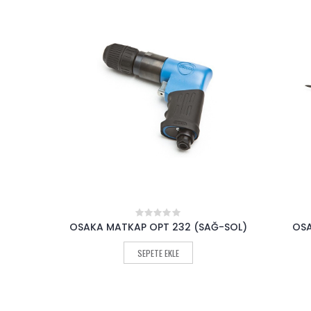
SAĞ-SOL)
OSAKA EĞE MOTORU OPT 315
OSAKA
0
out
of
SEPETE EKLE
5