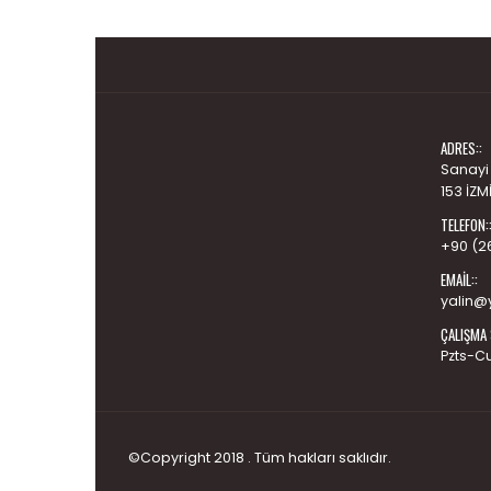
ADRES::
Sanayi
153 İZM
TELEFON:
+90 (2
EMAIL::
yalin@y
ÇALIŞMA 
Pzts-C
©Copyright 2018 . Tüm hakları saklıdır.