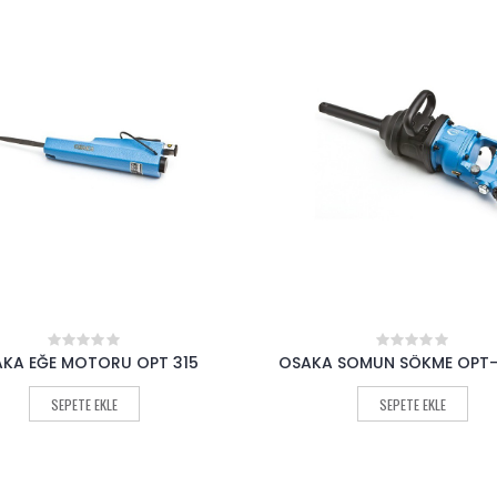
 SOMUN SÖKME OPT-P 560L
OSAKA KOLİ KAPAMA MAKİNAS
0
0
out
out
85235
of
of
SEPETE EKLE
5
5
SEPETE EKLE