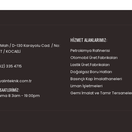
HIZMET ALANLARIMIZ:
 Mah / D-130 Karayolu Cad. / No:
Petrokimya Rafinerisi
İT / KOCAELİ
Otomobil Üret.Fabrikaları
:
Lastik Üret.Fabrikaları
62) 335 4715
Doğalgaz Boru Hatları
Basınçlı Kap İmalathaneleri
alinteknik.com.tr
Liman İşletmeleri
SAATLERIMIZ:
Gemi İmalat ve Tamir Tersaneler
uma 8:3am - 19:00pm