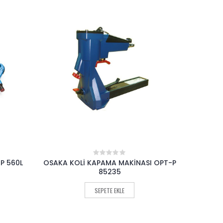
I OPT-P
OSAKA SOSİS SİLİKON TABANCASI OPT-
OSAKA M
0
out
P 2033-13
of
5
SEPETE EKLE