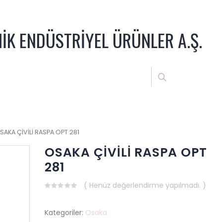
NİK ENDÜSTRİYEL ÜRÜNLER A.Ş.
SAKA ÇİVİLİ RASPA OPT 281
OSAKA ÇİVİLİ RASPA OPT
281
( Henüz değerlendirme yapılmadı. )
0
out
of
Kategoriler:
Osaka
5