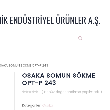
NİK ENDÜSTRİYEL ÜRÜNLER A.Ş.
SAKA SOMUN SÖKME OPT-P 243
OSAKA SOMUN SÖKME
OPT-P 243
( Henüz değerlendirme yapılmadı. )
0
out
of
Kategoriler:
Osaka
5