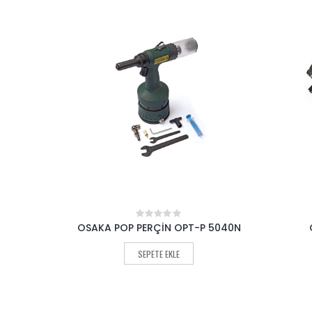
 5040N
OSAKA RENDE OPT 708
OSAKA 
0
out
of
SEPETE EKLE
5