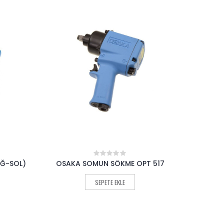
 517
OSAKA EĞE MOTORU OPT 315
OSAKA
0
out
of
SEPETE EKLE
5