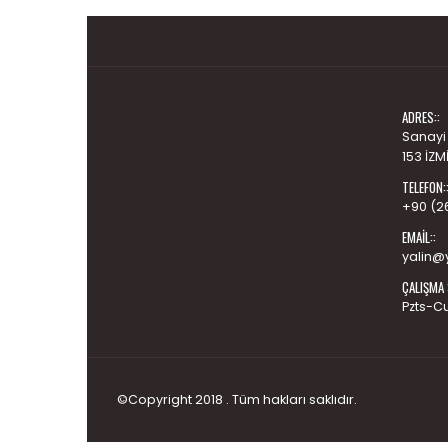
ADRES::
Sanayi
153 İZM
TELEFON:
+90 (2
EMAIL::
yalin@y
ÇALIŞMA 
Pzts-C
©Copyright 2018 . Tüm hakları saklıdır.