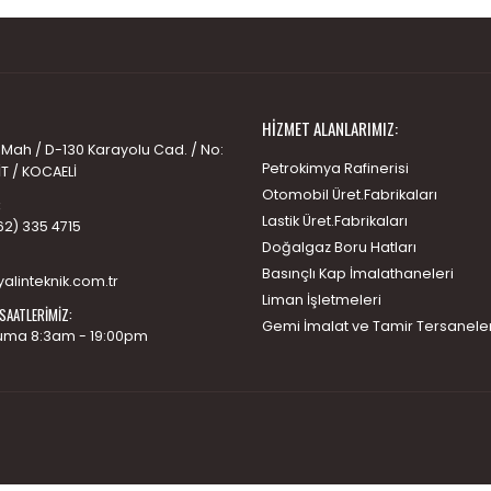
HIZMET ALANLARIMIZ:
 Mah / D-130 Karayolu Cad. / No:
Petrokimya Rafinerisi
İT / KOCAELİ
Otomobil Üret.Fabrikaları
:
Lastik Üret.Fabrikaları
62) 335 4715
Doğalgaz Boru Hatları
Basınçlı Kap İmalathaneleri
alinteknik.com.tr
Liman İşletmeleri
SAATLERIMIZ:
Gemi İmalat ve Tamir Tersaneler
uma 8:3am - 19:00pm