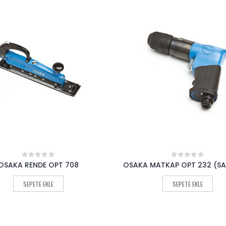
MATKAP OPT 232 (SAĞ-SOL)
OSAKA SOMUN SÖKME OPT
0
0
out
out
of
of
SEPETE EKLE
SEPETE EKLE
5
5