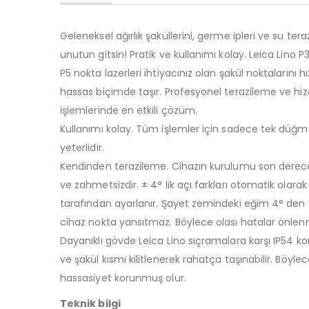
Geleneksel ağırlık şaküllerini, germe ipleri ve su teraz
unutun gitsin! Pratik ve kullanımı kolay. Leica Lino P
P5 nokta lazerleri ihtiyacınız olan şakül noktalarını hı
hassas biçimde taşır. Profesyonel terazileme ve hi
işlemlerinde en etkili çözüm.
Kullanımı kolay. Tüm işlemler için sadece tek dü
yeterlidir.
Kendinden terazileme. Cihazın kurulumu son derece 
ve zahmetsizdir. ± 4° lik açı farkları otomatik olarak
tarafından ayarlanır. Şayet zemindeki eğim 4° den 
cihaz nokta yansıtmaz. Böylece olası hatalar önlenm
Dayanıklı gövde Leica Lino sıçramalara karşı IP54 ko
ve şakül kısmı kilitlenerek rahatça taşınabilir. Böyle
hassasiyet korunmuş olur.
Teknik bilgi