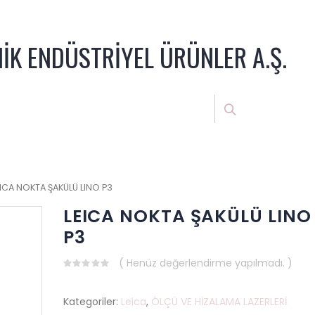
NİK ENDÜSTRİYEL ÜRÜNLER A.Ş.
EICA NOKTA ŞAKÜLÜ LINO P3
LEICA NOKTA ŞAKÜLÜ LINO
P3
( Henüz değerlendirme yapılmadı. )
0
out
of
Kategoriler:
Leica
,
ÖLÇÜ VE HİZALAMA LAZERLERİ
5