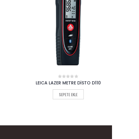
LEICA LAZER METRE DİSTO D110
LEICA
0
out
of
SEPETE EKLE
5