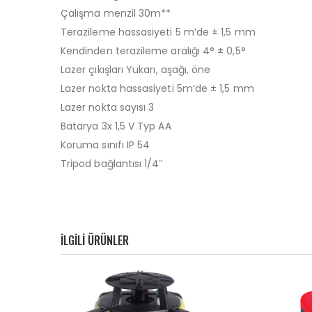
Çalışma menzil 30m**
Terazileme hassasiyeti 5 m‘de ± 1,5 mm
Kendinden terazileme aralığı 4° ± 0,5°
Lazer çıkışları Yukarı, aşağı, öne
Lazer nokta hassasiyeti 5m‘de ± 1,5 mm
Lazer nokta sayısı 3
Batarya 3x 1,5 V Typ AA
Koruma sınıfı IP 54
Tripod bağlantısı 1/4″
ILGILI ÜRÜNLER