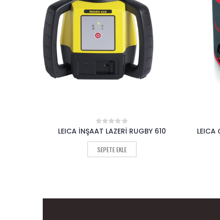
O X310
LEICA İNŞAAT LAZERİ RUGBY 610
LEICA 
0
out
of
SEPETE EKLE
5