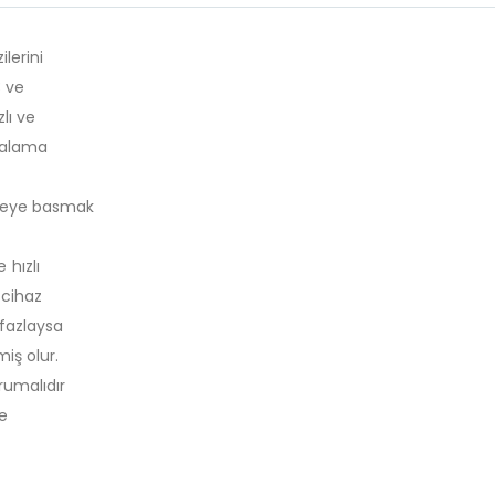
ilerini
3 ve
zlı ve
zalama
ğmeye basmak
hızlı
 cihaz
fazlaysa
iş olur.
rumalıdır
ce