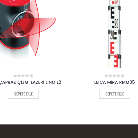
ÇAPRAZ ÇİZGİ LAZERİ LINO L2
LEICA MİRA RMM05
0
0
out
out
of
of
SEPETE EKLE
SEPETE EKLE
5
5