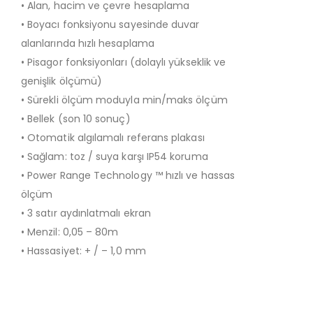
• Alan, hacim ve çevre hesaplama
• Boyacı fonksiyonu sayesinde duvar
alanlarında hızlı hesaplama
• Pisagor fonksiyonları (dolaylı yükseklik ve
genişlik ölçümü)
• Sürekli ölçüm moduyla min/maks ölçüm
• Bellek (son 10 sonuç)
• Otomatik algılamalı referans plakası
• Sağlam: toz / suya karşı IP54 koruma
• Power Range Technology ™ hızlı ve hassas
ölçüm
• 3 satır aydınlatmalı ekran
• Menzil: 0,05 – 80m
• Hassasiyet: + / – 1,0 mm