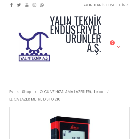
YALIN TEKNİK HOŞGELDİNİZ.
YALIN TEKNİK
ENDÜSTRİYEL
ÜRÜNLER
A.Ş.
0
Ev
Shop
ÖLÇÜ VE HİZALAMA LAZERLERİ
,
Leica
LEICA LAZER METRE DİSTO 210