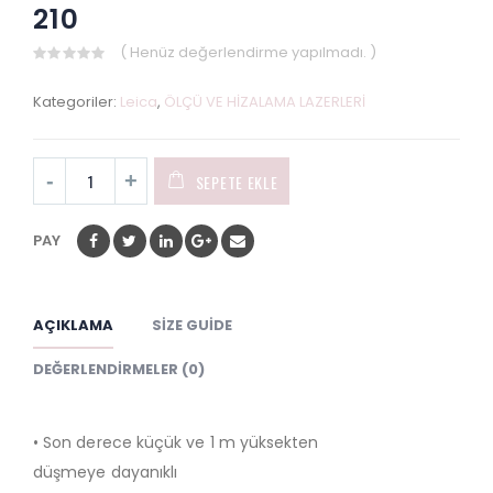
210
( Henüz değerlendirme yapılmadı. )
0
out
Kategoriler:
Leica
,
ÖLÇÜ VE HİZALAMA LAZERLERİ
of
5
SEPETE EKLE
PAY
AÇIKLAMA
SIZE GUIDE
DEĞERLENDIRMELER (0)
• Son derece küçük ve 1 m yüksekten
düşmeye dayanıklı