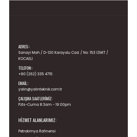
ADRES::
Sanayi Mah / D-130 Karayolu Cad. / No: 153 İZMİT /
KOCAELİ
TELEFON::
+90 (262) 335 4715
EMAIL::
yalin@yalinteknik.com.tr
ÇALIŞMA SAATLERIMIZ:
Pzts-Cuma 8:3am - 19:00pm
HIZMET ALANLARIMIZ:
Petrokimya Rafinerisi