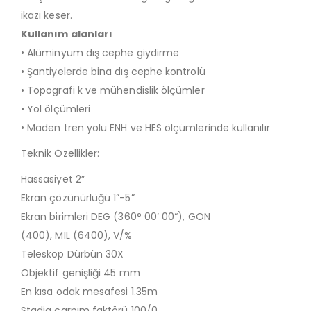
ikazı keser.
Kullanım alanları
• Alüminyum dış cephe giydirme
• Şantiyelerde bina dış cephe kontrolü
• Topografi k ve mühendislik ölçümler
• Yol ölçümleri
• Maden tren yolu ENH ve HES ölçümlerinde kullanılır
Teknik Özellikler:
Hassasiyet 2”
Ekran çözünürlüğü 1”-5”
Ekran birimleri DEG (360° 00‘ 00“), GON
(400), MIL (6400), V/%
Teleskop Dürbün 30X
Objektif genişliği 45 mm
En kısa odak mesafesi 1.35m
Stadia çarpım faktörü 100/0