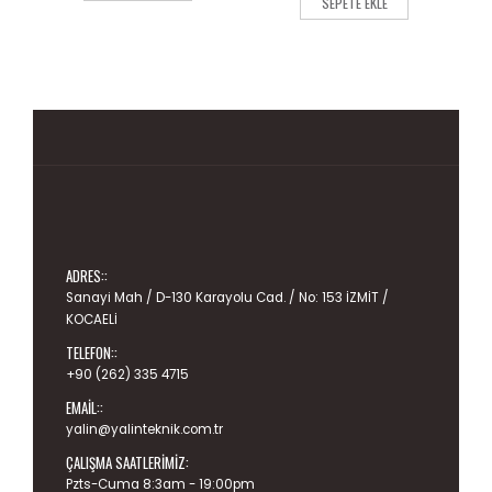
SEPETE EKLE
ADRES::
Sanayi Mah / D-130 Karayolu Cad. / No: 153 İZMİT /
KOCAELİ
TELEFON::
+90 (262) 335 4715
EMAIL::
yalin@yalinteknik.com.tr
ÇALIŞMA SAATLERIMIZ:
Pzts-Cuma 8:3am - 19:00pm