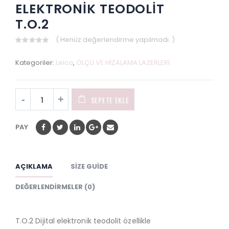
ELEKTRONİK TEODOLİT
T.O.2
( Henüz değerlendirme yapılmadı. )
0
out
Kategoriler:
Leica
,
ÖLÇÜ VE HİZALAMA LAZERLERİ
of
5
SEPETE EKLE
PAY
AÇIKLAMA
SIZE GUIDE
DEĞERLENDIRMELER (0)
T.O.2 Dijital elektronik teodolit özellikle