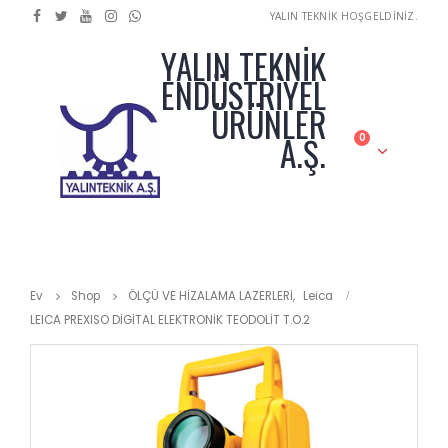
YALIN TEKNİK HOŞGELDİNİZ.
YALIN TEKNİK
ENDÜSTRİYEL
ÜRÜNLER
A.Ş.
0
Ev
Shop
ÖLÇÜ VE HİZALAMA LAZERLERİ
,
Leica
LEICA PREXISO DİGİTAL ELEKTRONİK TEODOLİT T.O.2