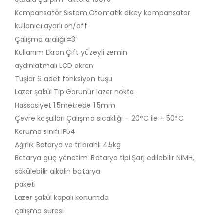
Kompansatör Sistem Otomatik dikey kompansatör
kullanıcı ayarlı on/off
Çalışma aralığı ±3’
Kullanım Ekran Çift yüzeyli zemin
aydınlatmalı LCD ekran
Tuşlar 6 adet fonksiyon tuşu
Lazer şakül Tip Görünür lazer nokta
Hassasiyet 1.5metrede 1.5mm
Çevre koşulları Çalışma sıcaklığı – 20°C ile + 50°C
Koruma sınıfı IP54
Ağırlık Batarya ve tribrahlı 4.5kg
Batarya güç yönetimi Batarya tipi Şarj edilebilir NiMH,
sökülebilir alkalin batarya
paketi
Lazer şakül kapalı konumda
çalışma süresi