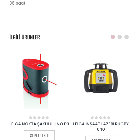
36 saat
ILGILI ÜRÜNLER
ER
LEICA NOKTA ŞAKÜLÜ LINO P3
LEICA İNŞAAT LAZERİ RUGBY
L
0
0
out
out
5G
640
of
of
SEPETE EKLE
5
5