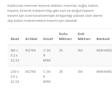
Karbosan mermer kesme diskleri, mermer, tuğla, beton,
fayans, kiremit, kaldırım taşı gibi suni ve doğal taşların
kesimi için özel tasarlanmıştır.‏Kırılganlığı yüksek olan demir
dışı bütün malzemelerin kesimi için idealdir.
Kutu
Koli
Ebat
Artikel
Evsaf
Miktarı
Miktarı
Barkod
180 x
912760
C 30
25
150
86914991
3.2 x
R
22.23
BF80
230 x
912750
C 30
25
100
86914991
3.5 x
R
22.23
BF80