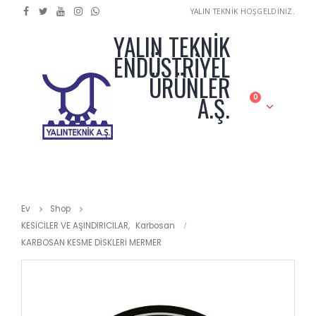
YALIN TEKNİK HOŞGELDİNİZ.
YALIN TEKNİK
ENDÜSTRİYEL
ÜRÜNLER
A.Ş.
0
Ev
Shop
KESİCİLER VE AŞINDIRICILAR
,
Karbosan
KARBOSAN KESME DİSKLERİ MERMER