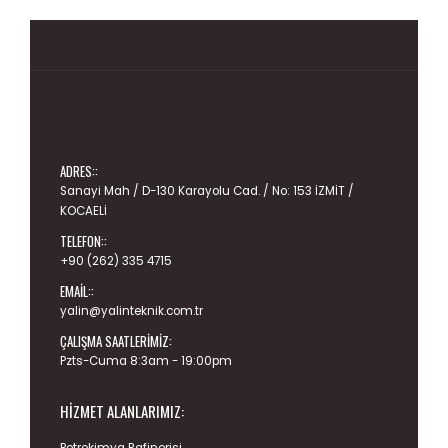
ADRES::
Sanayi Mah / D-130 Karayolu Cad. / No: 153 İZMİT /
KOCAELİ
TELEFON::
+90 (262) 335 4715
EMAIL::
yalin@yalinteknik.com.tr
ÇALIŞMA SAATLERIMIZ:
Pzts-Cuma 8:3am - 19:00pm
HIZMET ALANLARIMIZ: