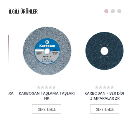
ILGILI ÜRÜNLER
RA
KARBOSAN TAŞLAMA TAŞLARI
KARBOSAN FİBER DİSK
K
0
0
out
out
NK
ZIMPARALAR ZR
of
of
5
5
SEPETE EKLE
SEPETE EKLE