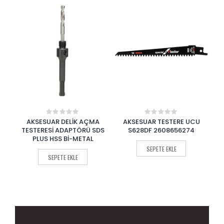
AÇMA
AKSESUAR TESTERE UCU
AKSESUAR TESTERE UCU
0
0
out
out
Ü SDS
S628DF 2608656274
S1122HF 2608656270
of
of
AL
5
5
SEPETE EKLE
SEPETE EKLE