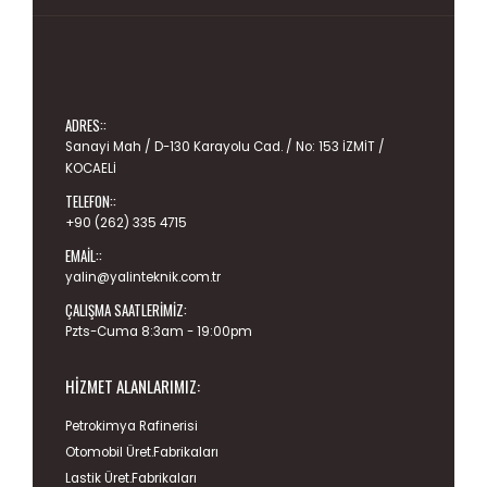
ADRES::
Sanayi Mah / D-130 Karayolu Cad. / No: 153 İZMİT /
KOCAELİ
TELEFON::
+90 (262) 335 4715
EMAIL::
yalin@yalinteknik.com.tr
ÇALIŞMA SAATLERIMIZ:
Pzts-Cuma 8:3am - 19:00pm
HIZMET ALANLARIMIZ:
Petrokimya Rafinerisi
Otomobil Üret.Fabrikaları
Lastik Üret.Fabrikaları