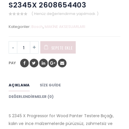
S2345X 2608654403
( Henüz değerlendirme yapılmadı. )
0
out
Kategoriler:
Bosch
,
MAKİNE AKSESUARLARI
of
5
SEPETE EKLE
PAY
AÇIKLAMA
SIZE GUIDE
DEĞERLENDIRMELER (0)
S 2345 X Progressor for Wood Panter Testere Bıçağı,
kalın ve ince malzemelerde pürüzsüz, zahmetsiz ve