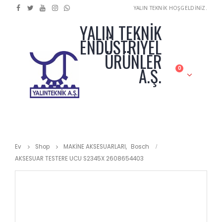
YALIN TEKNİK HOŞGELDİNİZ.
YALIN TEKNİK
ENDÜSTRİYEL
ÜRÜNLER
A.Ş.
0
Ev
Shop
MAKİNE AKSESUARLARI
,
Bosch
AKSESUAR TESTERE UCU S2345X 2608654403