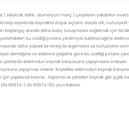
( selülozik dahil , alüminyum hariç ) çeşitlerini yakabilen invert
noloji sayesinde kaynakta düşük sıçrantı, kararlı ark, nüfuziyetli
rodun başlangıç anında daha kolay tutuşmasını sağlamak için SICA
ayarlanabilen bu özelliği potans yardımıyla kullanacağınız elektro
snasında daha yüksek bir enerji ile ergimesini ve nüfuziyetin art
iyet derinliğine ve elektrod çeşidine göre bu özelliği potans yar
k zor şartlarda elektrodun kaynak banyosuna yapışmasını önleyen
anyosuna yapışması önlenir. Böylelikle elektrodun kaynak banyo
için yapılacak kesme , taşlama ve yeniden kaynak gibi işçilik kay
(EN 60974-1, EN 60974-10) ürün kalitesi.