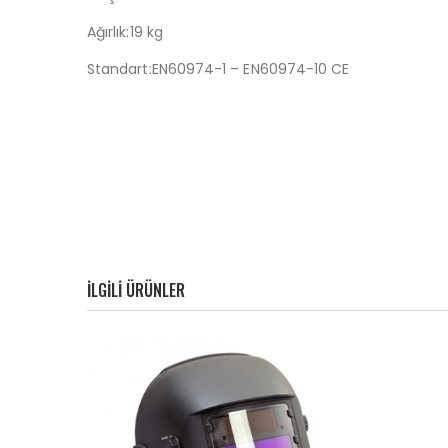
Ağırlık:19 kg
Standart:EN60974-1 – EN60974-10 CE
ILGILI ÜRÜNLER