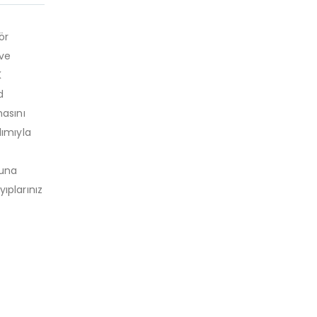
ör
 ve
K
d
masını
dımıyla
suna
ıplarınız