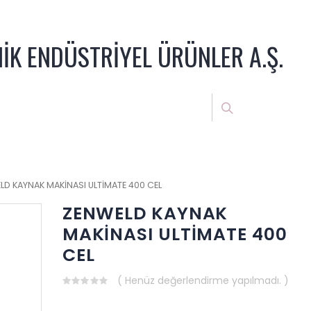
NİK ENDÜSTRİYEL ÜRÜNLER A.Ş.
LD KAYNAK MAKİNASI ULTİMATE 400 CEL
ZENWELD KAYNAK
MAKİNASI ULTİMATE 400
CEL
( Henüz değerlendirme yapılmadı. )
0
out