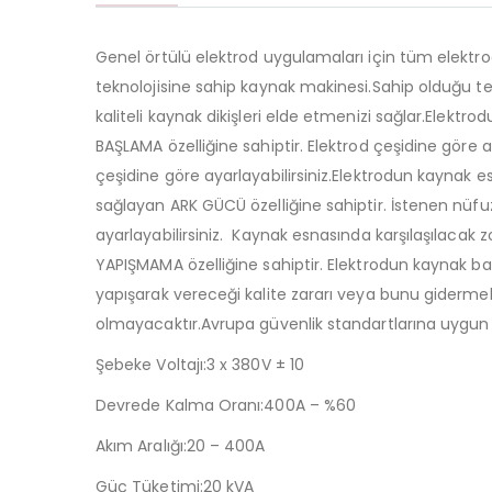
Genel örtülü elektrod uygulamaları için tüm elektrod 
teknolojisine sahip kaynak makinesi.Sahip olduğu tek
kaliteli kaynak dikişleri elde etmenizi sağlar.Elekt
BAŞLAMA özelliğine sahiptir. Elektrod çeşidine göre 
çeşidine göre ayarlayabilirsiniz.Elektrodun kaynak e
sağlayan ARK GÜCÜ özelliğine sahiptir. İstenen nüfuz
ayarlayabilirsiniz. Kaynak esnasında karşılaşılaca
YAPIŞMAMA özelliğine sahiptir. Elektrodun kaynak b
yapışarak vereceği kalite zararı veya bunu gidermek 
olmayacaktır.Avrupa güvenlik standartlarına uygun 
Şebeke Voltajı:3 x 380V ± 10
Devrede Kalma Oranı:400A – %60
Akım Aralığı:20 – 400A
Güç Tüketimi:20 kVA