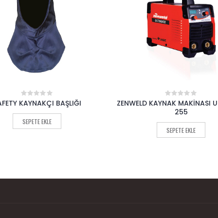
D KAYNAK MAKİNASI ULTİMATE
SAFETY KOLLUK DERİ KAYN
0
0
out
out
255
PROBADY
of
of
5
5
SEPETE EKLE
SEPETE EKLE