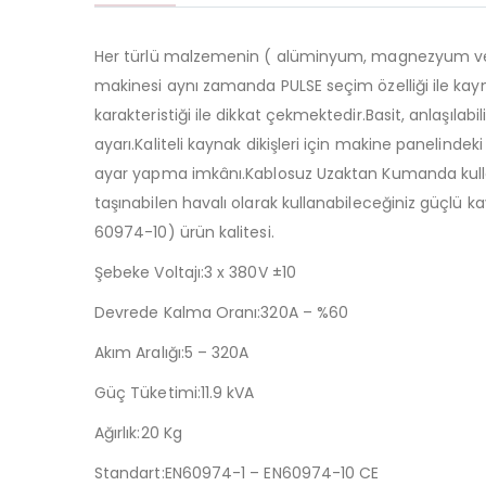
Her türlü malzemenin ( alüminyum, magnezyum ve 
makinesi aynı zamanda PULSE seçim özelliği ile ka
karakteristiği ile dikkat çekmektedir.Basit, anlaşılabi
ayarı.Kaliteli kaynak dikişleri için makine panelinde
ayar yapma imkânı.Kablosuz Uzaktan Kumanda kullana
taşınabilen havalı olarak kullanabileceğiniz güçlü 
60974-10) ürün kalitesi.
Şebeke Voltajı:3 x 380V ±10
Devrede Kalma Oranı:320A – %60
Akım Aralığı:5 – 320A
Güç Tüketimi:11.9 kVA
Ağırlık:20 Kg
Standart:EN60974-1 – EN60974-10 CE