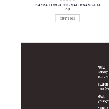
IĞI
PLAZMA TORCU THERMAL DYNAMICS SL
SAF
0
out
40
of
5
SEPETE EKLE
ADRES::
Sanayi
153 İZM
TELEFON:
+90 (2
EMAIL::
yalin@y
ÇALIŞMA 