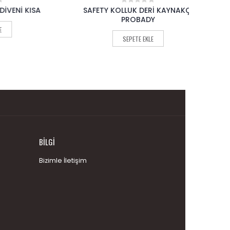
KISA
SAFETY KOLLUK DERİ KAYNAKÇI
SA
0
out
PROBADY
of
5
SEPETE EKLE
BILGI
Bizimle İletişim