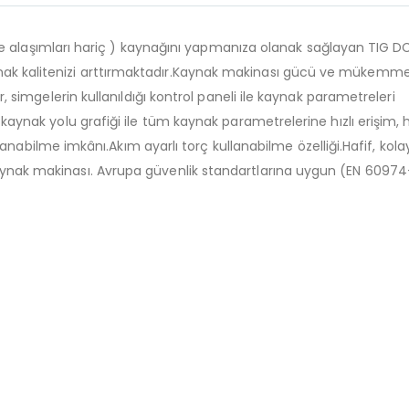
alaşımları hariç ) kaynağını yapmanıza olanak sağlayan TIG D
ynak kalitenizi arttırmaktadır.Kaynak makinası gücü ve mükemme
lir, simgelerin kullanıldığı kontrol paneli ile kaynak parametreleri
ki kaynak yolu grafiği ile tüm kaynak parametrelerine hızlı erişim,
bilme imkânı.Akım ayarlı torç kullanabilme özelliği.Hafif, kola
kaynak makinası. Avrupa güvenlik standartlarına uygun (EN 60974-