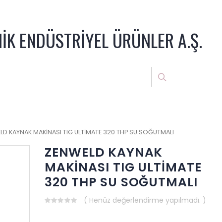
NİK ENDÜSTRİYEL ÜRÜNLER A.Ş.
LD KAYNAK MAKİNASI TIG ULTİMATE 320 THP SU SOĞUTMALI
ZENWELD KAYNAK
MAKİNASI TIG ULTİMATE
320 THP SU SOĞUTMALI
( Henüz değerlendirme yapılmadı. )
0
out