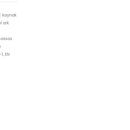
C kaynak
l ark
 hassas
y
1, EN