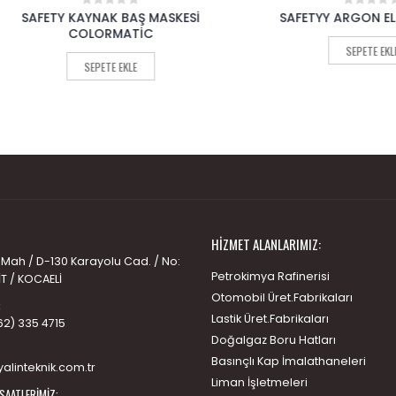
ETY KAYNAK BAŞ MASKESİ
SAFETYY ARGON ELDİVENİ 
0
0
out
out
COLORMATİC
of
of
SEPETE EKLE
5
5
SEPETE EKLE
HIZMET ALANLARIMIZ:
 Mah / D-130 Karayolu Cad. / No:
Petrokimya Rafinerisi
İT / KOCAELİ
Otomobil Üret.Fabrikaları
:
Lastik Üret.Fabrikaları
62) 335 4715
Doğalgaz Boru Hatları
Basınçlı Kap İmalathaneleri
alinteknik.com.tr
Liman İşletmeleri
SAATLERIMIZ: