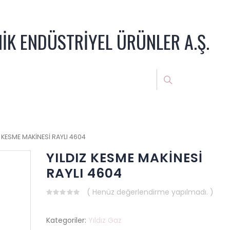
NİK ENDÜSTRİYEL ÜRÜNLER A.Ş.
Z KESME MAKİNESİ RAYLI 4604
YILDIZ KESME MAKİNESİ
RAYLI 4604
( Henüz değerlendirme yapılmadı. )
0
out
of
Kategoriler:
Yıldız Gaz
5