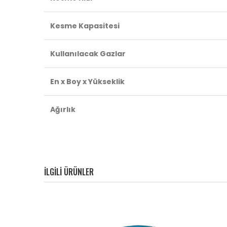
Kesme Kapasitesi
Kullanılacak Gazlar
En x Boy x Yükseklik
Ağırlık
ILGILI ÜRÜNLER