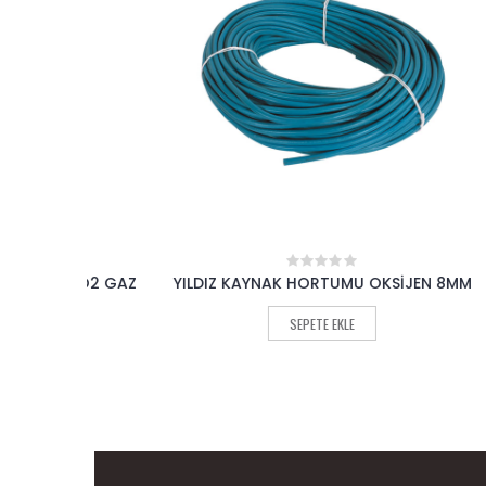
CO2 GAZ
YILDIZ KAYNAK HORTUMU OKSİJEN 8MM
YILDIZ 
0
out
of
SEPETE EKLE
5