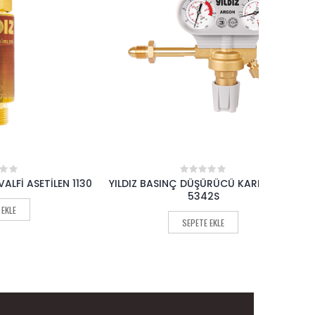
İLEN 1130
YILDIZ BASINÇ DÜŞÜRÜCÜ KARIŞIMGAZ
YILDIZ
0
out
5342S
of
5
SEPETE EKLE