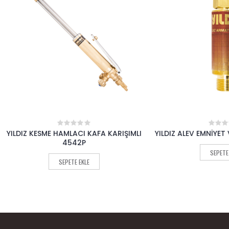
KESME HAMLACI KAFA KARIŞIMLI
YILDIZ ALEV EMNİYET VALFİ ASET
0
0
out
out
4542P
of
of
SEPETE EKLE
5
5
SEPETE EKLE