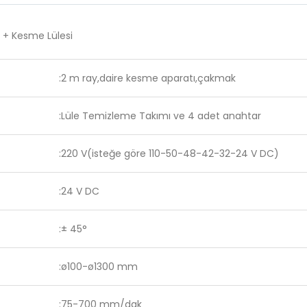
 + Kesme Lülesi
:2 m ray,daire kesme aparatı,çakmak
:Lüle Temizleme Takımı ve 4 adet anahtar
:220 V(isteğe göre 110-50-48-42-32-24 V DC)
:24 V DC
:± 45°
:ø100-ø1300 mm
:75-700 mm/dak