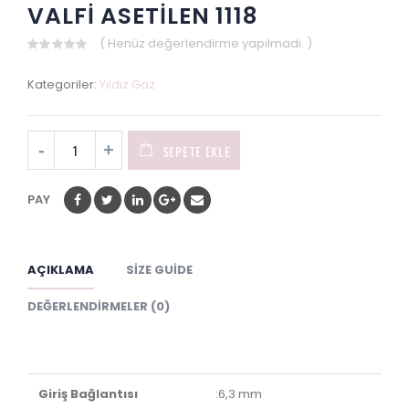
VALFİ ASETİLEN 1118
( Henüz değerlendirme yapılmadı. )
0
out
Kategoriler:
Yıldız Gaz
of
5
SEPETE EKLE
PAY
AÇIKLAMA
SIZE GUIDE
DEĞERLENDIRMELER (0)
Giriş Bağlantısı
:6,3 mm