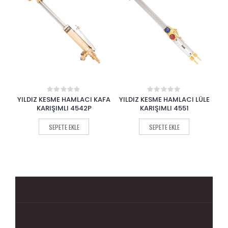
KAFA
YILDIZ KESME HAMLACI LÜLE
YILDIZ ALEV EMNİYET VALFİ
Y
0
0
out
out
KARIŞIMLI 4551
ASETİLEN 1130
of
of
5
5
SEPETE EKLE
SEPETE EKLE