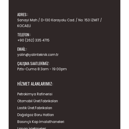
ADRES::
Sanayi Mah / D-130 Karayolu Cad. / No: 153 İZMİT /
KOCAELİ
TELEFON::
+90 (262) 335 4715
EMAIL::
yalin@yalinteknik.com.tr
ÇALIŞMA SAATLERIMIZ:
Pzts-Cuma 8:3am - 19:00pm
HIZMET ALANLARIMIZ:
Petrokimya Rafinerisi
Otomobil Üret.Fabrikaları
Lastik Üret.Fabrikaları
Doğalgaz Boru Hatları
Basınçlı Kap İmalathaneleri
Liman İşletmeleri