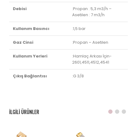
Debisi
:Propan : 5,3 m3/h –
Asetilen : 7 m3/h
Kullanım Basıncı
:1,5 bar
Gaz Cinsi
:Propan – Asetilen
Kullanım Yerleri
:Hamlaç Arkası İçin-
2601,4511,4512,4541
Çıkış Bağlantısı
:G 3/8
ILGILI ÜRÜNLER