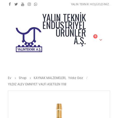
YALIN TEKNİK HOŞGELDİNİZ.
YALIN TEKNİK
ENDÜSTRİYEL
ÜRÜNLER
A.Ş.
0
Ev
Shop
KAYNAK MALZEMELERİ
,
Yıldız Gaz
YILDIZ ALEV EMNİYET VALFİ ASETİLEN 1118