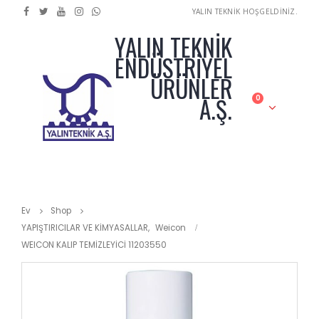
YALIN TEKNİK HOŞGELDİNİZ.
YALIN TEKNİK
ENDÜSTRİYEL
ÜRÜNLER
A.Ş.
0
Ev
Shop
YAPIŞTIRICILAR VE KİMYASALLAR
,
Weicon
WEICON KALIP TEMİZLEYİCİ 11203550