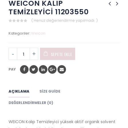
WEICON KALIP
TEMİZLEYİCİ 11203550
( Henüz değerlendirme yapılmadı. )
0
out
Kategoriler:
Weicon
of
5
SEPETE EKLE
PAY
AÇIKLAMA
SIZE GUIDE
DEĞERLENDIRMELER (0)
WEICON Kalıp Temizleyici yüksek aktif organik solvent