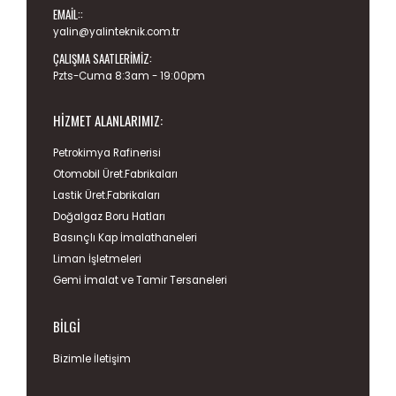
EMAIL::
yalin@yalinteknik.com.tr
ÇALIŞMA SAATLERIMIZ:
Pzts-Cuma 8:3am - 19:00pm
HIZMET ALANLARIMIZ:
Petrokimya Rafinerisi
Otomobil Üret.Fabrikaları
Lastik Üret.Fabrikaları
Doğalgaz Boru Hatları
Basınçlı Kap İmalathaneleri
Liman İşletmeleri
Gemi İmalat ve Tamir Tersaneleri
BILGI
Bizimle İletişim