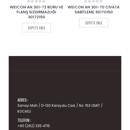
 VE
WEICON AN 301-70 CİVATA
WEICON EASY-MIX METAL
WE
0
0
out
out
SABİTLEME 30170150
EPOKSİ REÇİNE 10652050
of
of
5
5
SEPETE EKLE
SEPETE EKLE
ADRES::
Sanayi Mah / D-130 Karayolu Cad. / No: 153 İZMİT /
KOCAELİ
TELEFON::
+90 (262) 335 4715