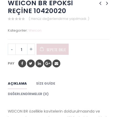
WEICON BR EPOKSİ
REÇİNE 10420020
( Henüz değerlendirme yapılmadı. )
0
out
Kategoriler:
Weicon
of
5
SEPETE EKLE
PAY
AÇIKLAMA
SIZE GUIDE
DEĞERLENDIRMELER (0)
WEICON BR özellikle kavitelerin doldurulmasında ve