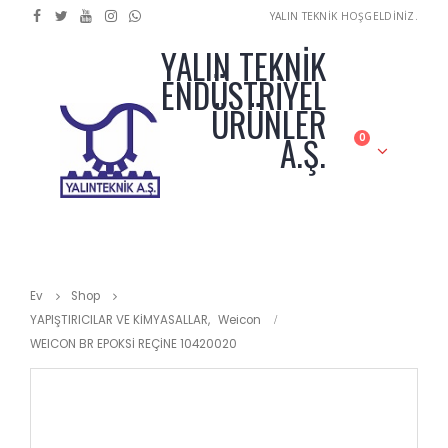
YALIN TEKNİK HOŞGELDİNİZ.
YALIN TEKNİK
ENDÜSTRİYEL
ÜRÜNLER
A.Ş.
0
Ev
Shop
YAPIŞTIRICILAR VE KİMYASALLAR
,
Weicon
WEICON BR EPOKSİ REÇİNE 10420020