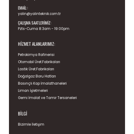
EMAIL::
yalin@yalinteknik.com.tr
ÇALIŞMA SAATLERIMIZ:
Pzts-Cuma 8:3am - 19:00pm
HIZMET ALANLARIMIZ:
Petrokimya Rafinerisi
Otomobil Üret.Fabrikaları
Lastik Üret.Fabrikaları
Doğalgaz Boru Hatları
Basınçlı Kap İmalathaneleri
Liman İşletmeleri
Gemi İmalat ve Tamir Tersaneleri
BILGI
Bizimle İletişim