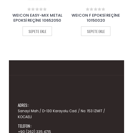
AL
WEICON F EPOKSİ REÇİNE
WEICON ALÜMİNYUM SPREY
WE
0
0
out
out
50
10150020
A-100 11050400
of
of
5
5
SEPETE EKLE
SEPETE EKLE
ADRES::
Sanayi Mah / D-130 Karayolu Cad. / No: 153 İZMİT /
KOCAELİ
TELEFON::
+90 (262) 335 4715