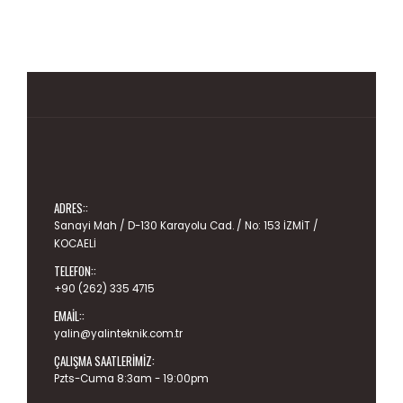
ADRES::
Sanayi Mah / D-130 Karayolu Cad. / No: 153 İZMİT /
KOCAELİ
TELEFON::
+90 (262) 335 4715
EMAIL::
yalin@yalinteknik.com.tr
ÇALIŞMA SAATLERIMIZ:
Pzts-Cuma 8:3am - 19:00pm