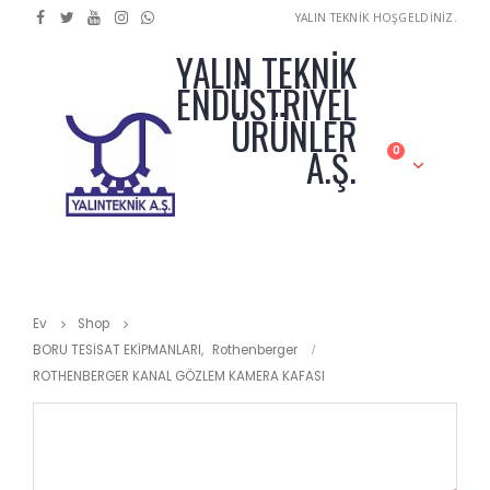
YALIN TEKNİK HOŞGELDİNİZ.
YALIN TEKNİK
ENDÜSTRİYEL
ÜRÜNLER
A.Ş.
0
Ev
Shop
BORU TESİSAT EKİPMANLARI
,
Rothenberger
ROTHENBERGER KANAL GÖZLEM KAMERA KAFASI