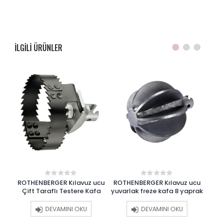
ILGILI ÜRÜNLER
ROTHENBERGER Kılavuz ucu
ROTHENBERGER Kılavuz ucu
0
0
out
out
AK
Çift Taraflı Testere Kafa
yuvarlak freze kafa 8 yaprak
of
of
5
5
DEVAMINI OKU
DEVAMINI OKU