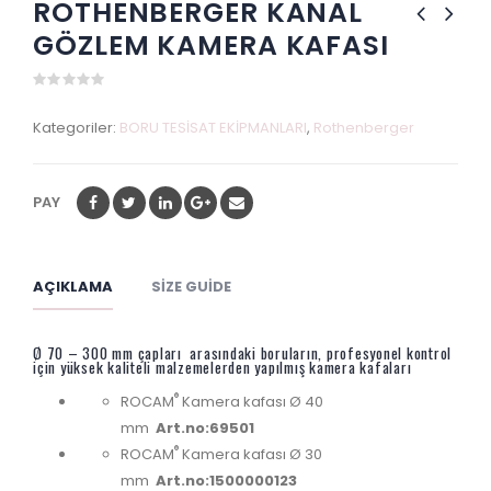
ROTHENBERGER KANAL
GÖZLEM KAMERA KAFASI
0
out
Kategoriler:
BORU TESİSAT EKİPMANLARI
,
Rothenberger
of
5
PAY
AÇIKLAMA
SIZE GUIDE
Ø 70 – 300 mm çapları arasındaki boruların, profesyonel kontrol
için yüksek kaliteli malzemelerden yapılmış kamera kafaları
®
ROCAM
Kamera kafası Ø 40
mm
Art.no:69501
®
ROCAM
Kamera kafası Ø 30
mm
Art.no:1500000123