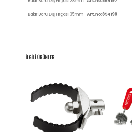
Bakır Boru Dış Fırçası 28mm
Art.no:854197
Bakır Boru Dış Fırçası 35mm
Art.no:854198
ILGILI ÜRÜNLER