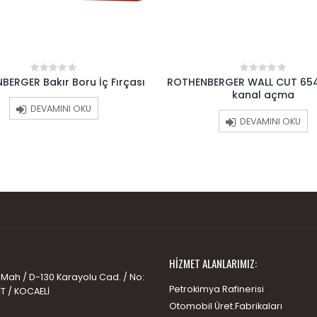
BERGER Bakır Boru İç Fırçası
ROTHENBERGER WALL CUT 65
0
0
out
out
kanal açma
of
of
DEVAMINI OKU
5
5
DEVAMINI OKU
HIZMET ALANLARIMIZ:
 Mah / D-130 Karayolu Cad. / No:
Petrokimya Rafinerisi
İT / KOCAELİ
Otomobil Üret.Fabrikaları
: