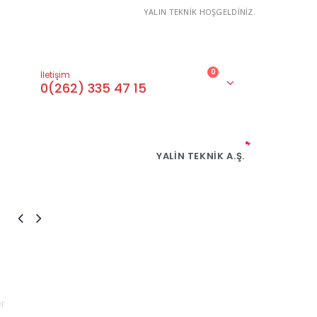
YALIN TEKNİK HOŞGELDİNİZ.
0
İletişim
0(262) 335 47 15
YALIN TEKNIK A.Ş.
r