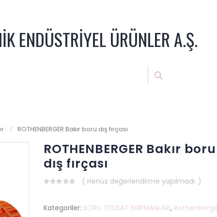
NİK ENDÜSTRİYEL ÜRÜNLER A.Ş.
er
ROTHENBERGER Bakır boru dış fırçası
ROTHENBERGER Bakır boru
dış fırçası
( Henüz değerlendirme yapılmadı. )
0
out
of
Kategoriler:
BORU TESİSAT EKİPMANLARI
,
Rothenberge
5