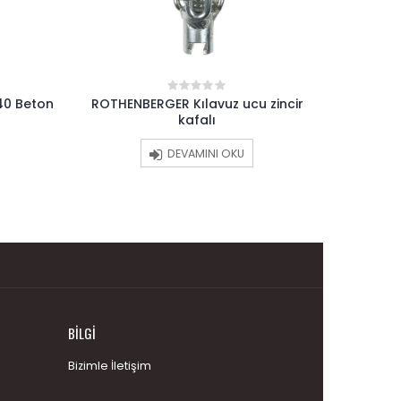
40 Beton
ROTHENBERGER Kılavuz ucu zincir
ROTHE
0
out
kafalı
of
5
DEVAMINI OKU
BILGI
Bizimle İletişim