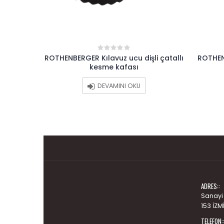
i INOX
ROTHENBERGER Kılavuz ucu dişli çatallı
ROTHEN
0
out
kesme kafası
of
5
DEVAMINI OKU
ADRES::
Sanayi
153 İZM
TELEFON: