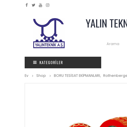
YALIN TEK
KATEGORILER
Ev
Shop
BORU TESİSAT EKİPMANLARI
,
Rothenberg