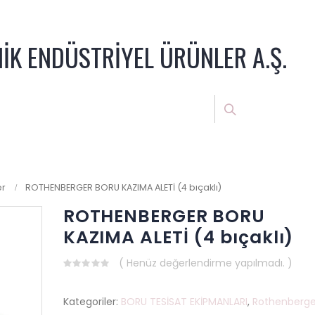
NİK ENDÜSTRİYEL ÜRÜNLER A.Ş.
er
ROTHENBERGER BORU KAZIMA ALETİ (4 bıçaklı)
ROTHENBERGER BORU
KAZIMA ALETİ (4 bıçaklı)
( Henüz değerlendirme yapılmadı. )
0
out
of
Kategoriler:
BORU TESİSAT EKİPMANLARI
,
Rothenberge
5