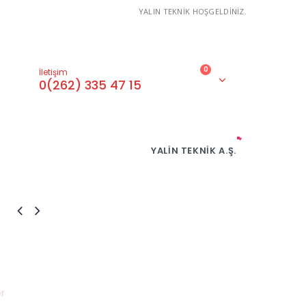
YALIN TEKNİK HOŞGELDİNİZ.
0
İletişim
0(262) 335 47 15
YALIN TEKNIK A.Ş.
r