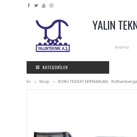
YALIN TEK
KATEGORILER
Ev
Shop
BORU TESİSAT EKİPMANLARI
,
Rothenberg