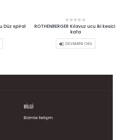
z spiral
ROTHENBERGER Kılavuz ucu iki kesicili
ROTHE
0
out
kafa
of
5
DEVAMINI OKU
BILGI
Bizimle İletişim