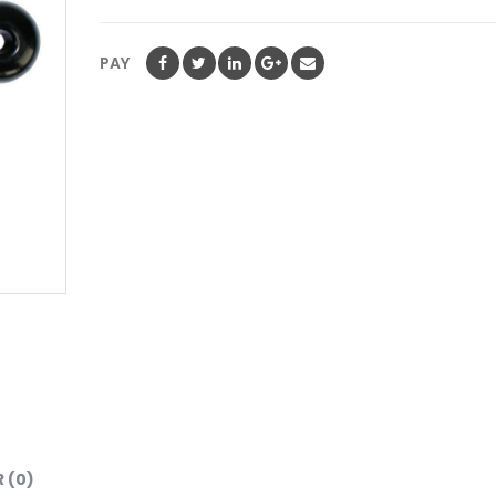
PAY
 (0)