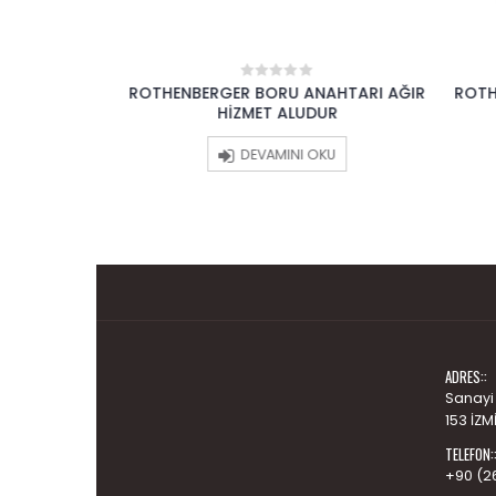
KAYNAK
ROTHENBERGER BORU ANAHTARI AĞIR
ROTHENBE
0
out
HİZMET ALUDUR
of
5
DEVAMINI OKU
ADRES::
Sanayi
153 İZM
TELEFON:
+90 (2