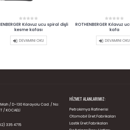
RGER Kılavuz ucu spiral dişli
ROTHENBERGER Kılavuz ucu Dü
0
0
out
out
kesme kafası
kafa
of
of
5
5
DEVAMINI OKU
DEVAMINI OKU
HIZMET ALANLARIMIZ:
 Mah / D-130 Karayolu Cad. / No:
Petrokimya Rafinerisi
İT / KOCAELİ
Otomobil Üret.Fabrikaları
:
Lastik Üret.Fabrikaları
62) 335 4715