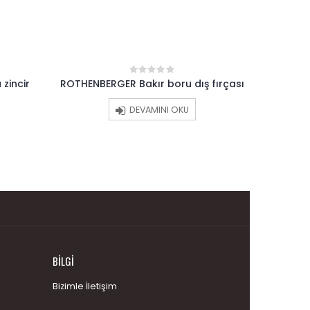
zincir
ROTHENBERGER Bakır boru dış fırçası
ROTHENB
0
out
of
DEVAMINI OKU
5
BILGI
Bizimle İletişim