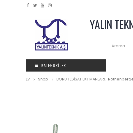
YALIN TEK
KATEGORILER
Ev
Shop
BORU TESİSAT EKİPMANLARI
,
Rothenberg