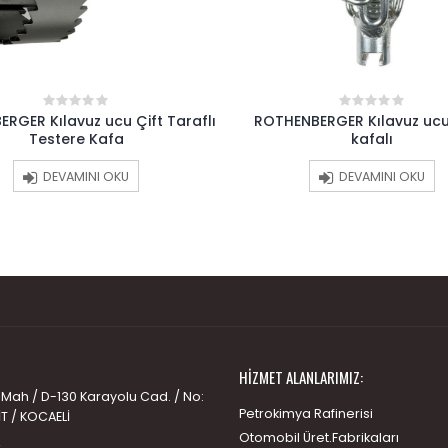
RGER Kılavuz ucu Çift Taraflı
ROTHENBERGER Kılavuz ucu 
0
0
out
out
Testere Kafa
kafalı
of
of
5
5
DEVAMINI OKU
DEVAMINI OKU
HIZMET ALANLARIMIZ:
 Mah / D-130 Karayolu Cad. / No:
Petrokimya Rafinerisi
İT / KOCAELİ
Otomobil Üret.Fabrikaları
: