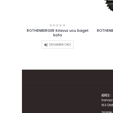
u yaprak
ROTHENBERGER Kılavuz ucu baget
ROTHENBE
0
out
kafa
of
5
DEVAMINI OKU
ADRES::
Sanayi
153 İZM
TELEFON: