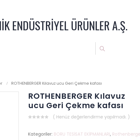
NİK ENDÜSTRİYEL ÜRÜNLER A.Ş.
er
ROTHENBERGER Kılavuz ucu Geri Çekme kafası
ROTHENBERGER Kılavuz
ucu Geri Çekme kafası
( Henüz değerlendirme yapılmadı. )
0
out
of
Kategoriler:
BORU TESİSAT EKİPMANLARI
,
Rothenberge
5