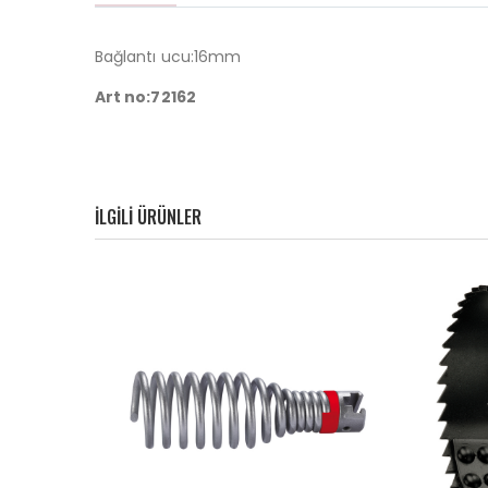
Bağlantı ucu:16mm
Art no:72162
ILGILI ÜRÜNLER