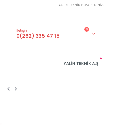
YALIN TEKNİK HOŞGELDİNİZ.
0
İletişim
0(262) 335 47 15
YALIN TEKNIK A.Ş.
r