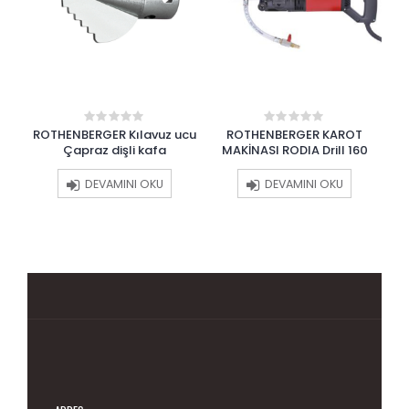
ru
ROTHENBERGER Kılavuz ucu
ROTHENBERGER KAROT
RO
0
0
out
out
Çapraz dişli kafa
MAKİNASI RODIA Drill 160
of
of
5
5
DEVAMINI OKU
DEVAMINI OKU