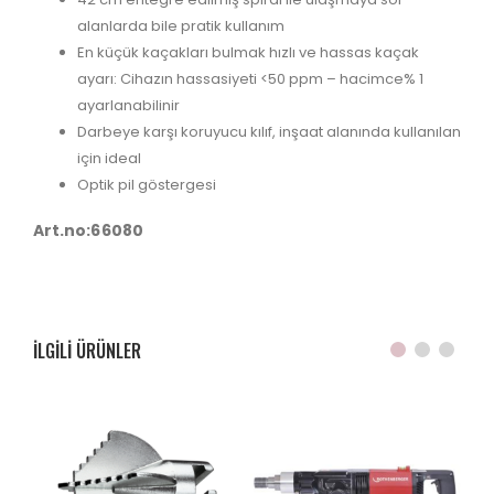
alanlarda bile pratik kullanım
En küçük kaçakları bulmak hızlı ve hassas kaçak
ayarı: Cihazın hassasiyeti <50 ppm – hacimce% 1
ayarlanabilinir
Darbeye karşı koruyucu kılıf, inşaat alanında kullanılan
için ideal
Optik pil göstergesi
Art.no:66080
ILGILI ÜRÜNLER