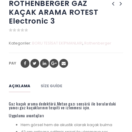
ROTHENBERGER GAZ
KAÇAK ARAMA ROTEST
Electronic 3
0
out
Kategoriler:
BORU TESİSAT EKİPMANLARI
,
Rothenberger
of
5
PAY
AÇIKLAMA
SIZE GUIDE
Gaz kaçak arama dedektörü.Metan gazı sensörü ile borulardaki
yanıcı gaz kaçaklarının tespiti ve izlenmesi için.
Uygulama avantajları
Hem görsel hem de akustik olarak kaçak bulma
42 cm entegre edilmiş spiral ile ulaşmaya sor