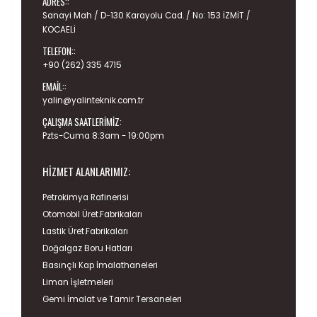
ADRES::
Sanayi Mah / D-130 Karayolu Cad. / No: 153 İZMİT /
KOCAELİ
TELEFON::
+90 (262) 335 4715
EMAIL::
yalin@yalinteknik.com.tr
ÇALIŞMA SAATLERIMIZ:
Pzts-Cuma 8:3am - 19:00pm
HIZMET ALANLARIMIZ:
Petrokimya Rafinerisi
Otomobil Üret.Fabrikaları
Lastik Üret.Fabrikaları
Doğalgaz Boru Hatları
Basınçlı Kap İmalathaneleri
Liman İşletmeleri
Gemi İmalat ve Tamir Tersaneleri