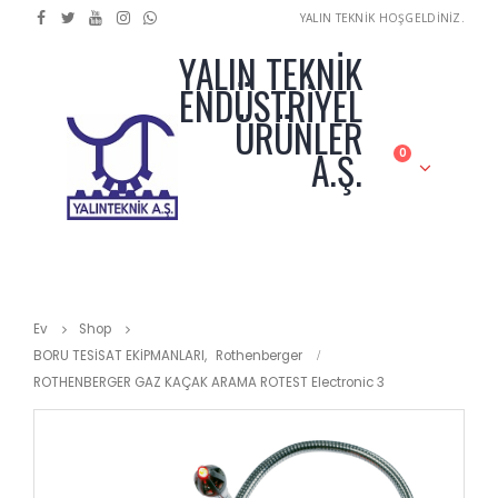
YALIN TEKNİK HOŞGELDİNİZ.
YALIN TEKNİK
ENDÜSTRİYEL
ÜRÜNLER
A.Ş.
0
Ev
Shop
BORU TESİSAT EKİPMANLARI
,
Rothenberger
ROTHENBERGER GAZ KAÇAK ARAMA ROTEST Electronic 3