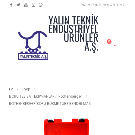
YALIN TEKNİK HOŞGELDİNİZ.
YALIN TEKNİK
ENDÜSTRİYEL
ÜRÜNLER
A.Ş.
0
Ev
Shop
BORU TESİSAT EKİPMANLARI
,
Rothenberger
ROTHENBERGER BORU BÜKME TUBE BENDER MAXI