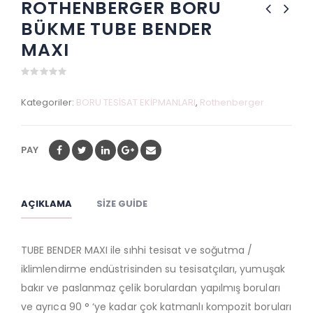
ROTHENBERGER BORU
BÜKME TUBE BENDER
MAXI
0
out
Kategoriler:
BORU TESİSAT EKİPMANLARI
,
Rothenberger
of
5
PAY
AÇIKLAMA
SIZE GUIDE
TUBE BENDER MAXI ile sıhhi tesisat ve soğutma /
iklimlendirme endüstrisinden su tesisatçıları, yumuşak
bakır ve paslanmaz çelik borulardan yapılmış boruları
ve ayrıca 90 ° ‘ye kadar çok katmanlı kompozit boruları