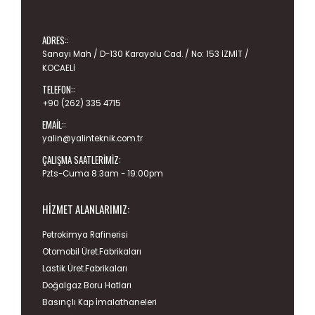
ADRES::
Sanayi Mah / D-130 Karayolu Cad. / No: 153 İZMİT /
KOCAELİ
TELEFON::
+90 (262) 335 4715
EMAIL::
yalin@yalinteknik.com.tr
ÇALIŞMA SAATLERIMIZ:
Pzts-Cuma 8:3am - 19:00pm
HIZMET ALANLARIMIZ:
Petrokimya Rafinerisi
Otomobil Üret.Fabrikaları
Lastik Üret.Fabrikaları
Doğalgaz Boru Hatları
Basınçlı Kap İmalathaneleri