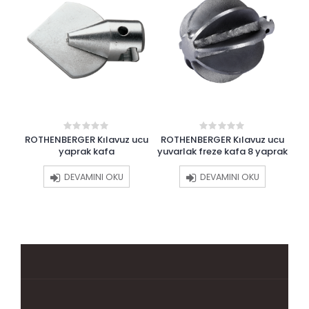
ROTHENBERGER Kılavuz ucu
ROTHENBERGER Kılavuz ucu
RO
0
0
out
out
yaprak kafa
yuvarlak freze kafa 8 yaprak
of
of
5
5
DEVAMINI OKU
DEVAMINI OKU