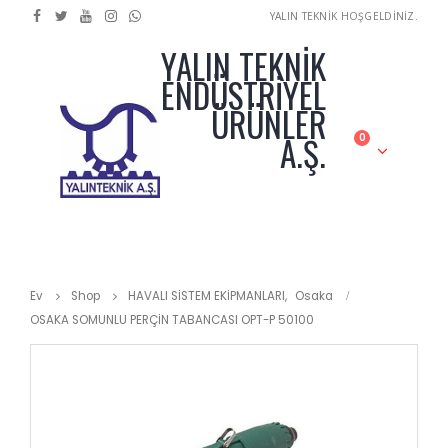
YALIN TEKNİK HOŞGELDİNİZ.
YALIN TEKNİK
ENDÜSTRİYEL
ÜRÜNLER
A.Ş.
0
Ev
Shop
HAVALI SİSTEM EKİPMANLARI
,
Osaka
OSAKA SOMUNLU PERÇİN TABANCASI OPT-P 50100