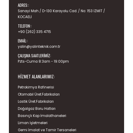
ADRES::
Sanayi Mah / D-130 Karayolu Cad. / No: 153 İZMİT /
KOCAELİ
TELEFON::
+90 (262) 335 4715
EMAIL::
yalin@yalinteknik.com.tr
ÇALIŞMA SAATLERIMIZ:
Pzts-Cuma 8:3am - 19:00pm
HIZMET ALANLARIMIZ:
Petrokimya Rafinerisi
Otomobil Üret.Fabrikaları
Lastik Üret.Fabrikaları
Doğalgaz Boru Hatları
Basınçlı Kap İmalathaneleri
Liman İşletmeleri
Gemi İmalat ve Tamir Tersaneleri