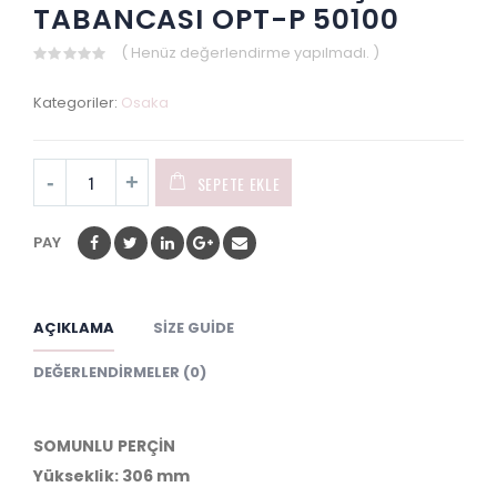
TABANCASI OPT-P 50100
( Henüz değerlendirme yapılmadı. )
0
out
Kategoriler:
Osaka
of
5
SEPETE EKLE
PAY
AÇIKLAMA
SIZE GUIDE
DEĞERLENDIRMELER (0)
SOMUNLU PERÇİN
Yükseklik: 306 mm