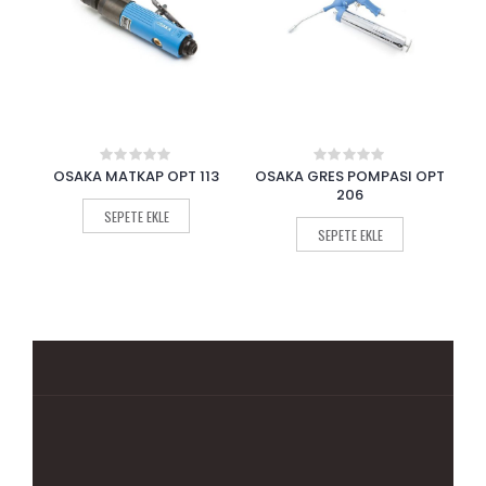
3
OSAKA GRES POMPASI OPT
OSAKA SOMUN SÖKME OPT-
0
0
out
out
206
P 243
of
of
5
5
SEPETE EKLE
SEPETE EKLE