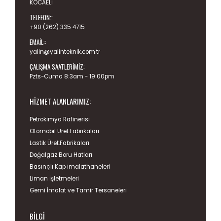
KOCAELİ
TELEFON::
+90 (262) 335 4715
EMAIL::
yalin@yalinteknik.com.tr
ÇALIŞMA SAATLERIMIZ:
Pzts-Cuma 8:3am - 19:00pm
HIZMET ALANLARIMIZ:
Petrokimya Rafinerisi
Otomobil Üret.Fabrikaları
Lastik Üret.Fabrikaları
Doğalgaz Boru Hatları
Basınçlı Kap İmalathaneleri
Liman İşletmeleri
Gemi İmalat ve Tamir Tersaneleri
BILGI