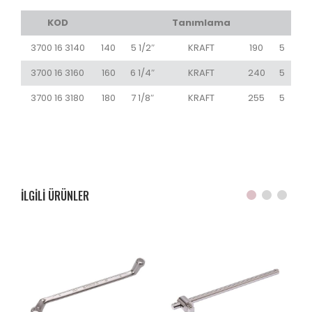
KOD
Tanımlama
3700 16 3140
140
5 1/2″
KRAFT
190
5
3700 16 3160
160
6 1/4″
KRAFT
240
5
3700 16 3180
180
7 1/8″
KRAFT
255
5
ILGILI ÜRÜNLER