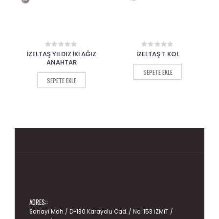
Z
İZELTAŞ T KOL
İZELTAŞ YILDIZ İKİ AĞIZ
0
0
out
out
ANAHTAR TAKIMI
of
of
SEPETE EKLE
5
5
SEPETE EKLE
ADRES::
Sanayi Mah / D-130 Karayolu Cad. / No: 153 İZMİT /