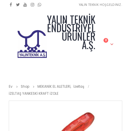
YALIN TEKNİK HOŞGELDİNİZ.
YALIN TEKNİK
ENDÜSTRİYEL
ÜRÜNLER
A.Ş.
0
Ev
Shop
MEKANİK EL ALETLERİ
,
İzeltaş
İZELTAŞ YANKESKİ KRAFT İZOLE