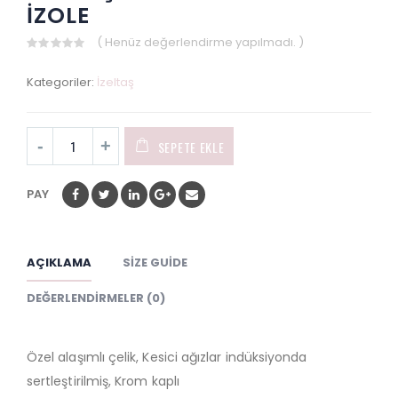
İZOLE
( Henüz değerlendirme yapılmadı. )
0
out
Kategoriler:
İzeltaş
of
5
SEPETE EKLE
PAY
AÇIKLAMA
SIZE GUIDE
DEĞERLENDIRMELER (0)
Özel alaşımlı çelik, Kesici ağızlar indüksiyonda
sertleştirilmiş, Krom kaplı