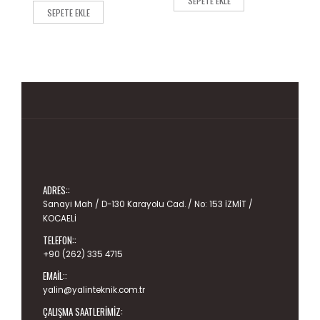
SEPETE EKLE
5
5
SEPETE EKLE
ADRES::
Sanayi Mah / D-130 Karayolu Cad. / No: 153 İZMİT /
KOCAELİ
TELEFON::
+90 (262) 335 4715
EMAIL::
yalin@yalinteknik.com.tr
ÇALIŞMA SAATLERIMIZ: