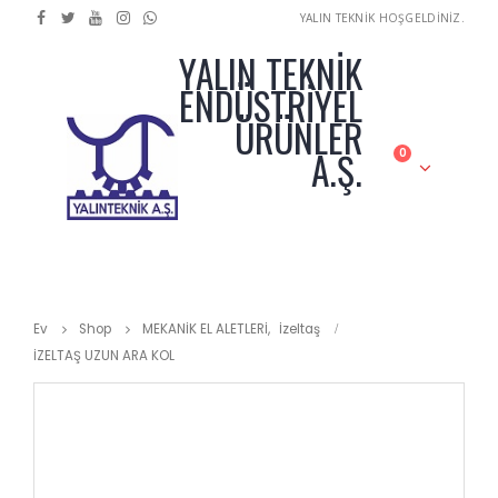
YALIN TEKNİK HOŞGELDİNİZ.
YALIN TEKNİK
ENDÜSTRİYEL
ÜRÜNLER
A.Ş.
0
Ev
Shop
MEKANİK EL ALETLERİ
,
İzeltaş
İZELTAŞ UZUN ARA KOL