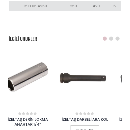
1513 06 4250
250
420
5
ILGILI ÜRÜNLER
İZELTAŞ DARBELİ ARA KOL
İZELTAŞ DARBELİ KARDAN
İZ
0
0
out
out
MAFSAL
of
of