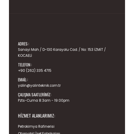
ADRES::
Sanayi Mah / D-130 Karayolu Cad. / No: 153 İZMİT /
KOCAELİ
TELEFON::
+90 (262) 335 4715
EMAIL::
yalin@yalinteknik.com.tr
ÇALIŞMA SAATLERIMIZ:
Pzts-Cuma 8:3am - 19:00pm
HIZMET ALANLARIMIZ:
Petrokimya Rafinerisi