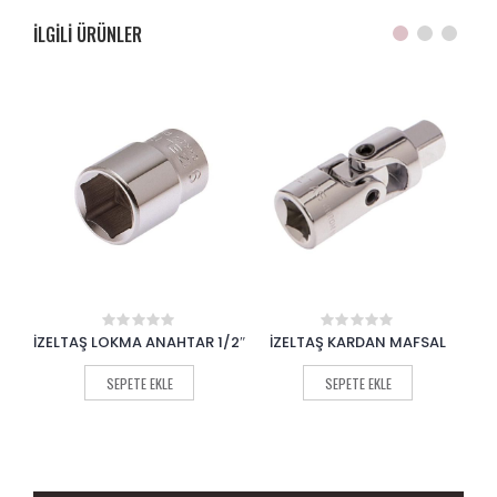
ILGILI ÜRÜNLER
1/2″
İZELTAŞ KARDAN MAFSAL
İZELTAŞ SOKET DÜŞÜRÜCÜ
0
0
out
out
ADAPTÖR
of
of
SEPETE EKLE
5
5
SEPETE EKLE