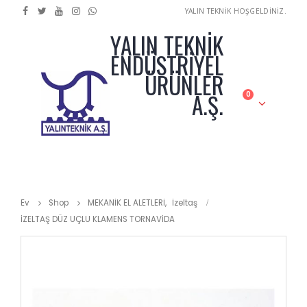
YALIN TEKNİK HOŞGELDİNİZ.
YALIN TEKNİK
ENDÜSTRİYEL
ÜRÜNLER
A.Ş.
0
Ev
Shop
MEKANİK EL ALETLERİ
,
İzeltaş
İZELTAŞ DÜZ UÇLU KLAMENS TORNAVİDA