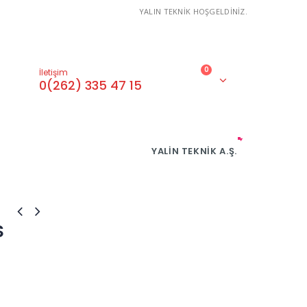
YALIN TEKNİK HOŞGELDİNİZ.
0
İletişim
0(262) 335 47 15
YALIN TEKNIK A.Ş.
S