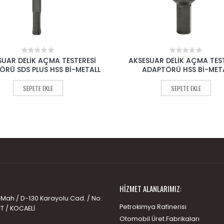
SUAR DELİK AÇMA TESTERESİ
AKSESUAR TESTERE UCU S1
0
0
out
out
DAPTÖRÜ HSS Bİ-METAL
2608635528
of
of
5
5
SEPETE EKLE
SEPETE EKLE
HIZMET ALANLARIMIZ:
 Mah / D-130 Karayolu Cad. / No:
Petrokimya Rafinerisi
İT / KOCAELİ
Otomobil Üret.Fabrikaları
: