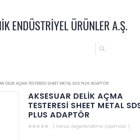
NİK ENDÜSTRİYEL ÜRÜNLER A.Ş.
AR DELİK AÇMA TESTERESİ SHEET METAL SDS PLUS ADAPTÖR
AKSESUAR DELİK AÇMA
TESTERESİ SHEET METAL SD
PLUS ADAPTÖR
( Henüz değerlendirme yapılmadı. )
0
out