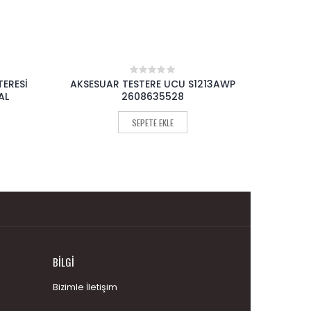
213AWP
AKSESUAR TESTERE UCU S1122HF
AKSES
0
out
2608656270
of
5
SEPETE EKLE
BILGI
Bizimle İletişim