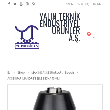
YALIN TEKNİK HOŞGELDİNİZ.
YALIN TEKNİK
ENDÜSTRİYEL
ÜRÜNLER
A.Ş.
0
Ev
Shop
MAKİNE AKSESUARLARI
,
Bosch
AKSESUAR MANDREN ELLE SIKMA 13MM