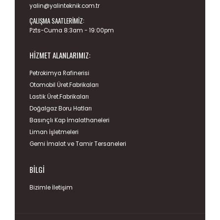
yalin@yalinteknik.com.tr
ÇALIŞMA SAATLERIMIZ:
Pzts-Cuma 8:3am - 19:00pm
HIZMET ALANLARIMIZ:
Petrokimya Rafinerisi
Otomobil Üret.Fabrikaları
Lastik Üret.Fabrikaları
Doğalgaz Boru Hatları
Basınçlı Kap İmalathaneleri
Liman İşletmeleri
Gemi İmalat ve Tamir Tersaneleri
BILGI
Bizimle İletişim