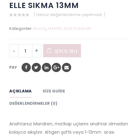
ELLE SIKMA 13MM
( Henüz değerlendirme yapılmadı. )
0
out
Kategoriler:
Bosch
,
MAKİNE AKSESUARLARI
of
5
SEPETE EKLE
PAY
AÇIKLAMA
SIZE GUIDE
DEĞERLENDIRMELER (0)
Anahtarsız Mandren, matkap uçlarını anahtar olmadan
kolayca sıkıştırır. Altıgen şaftlı veya 1-13mm arası