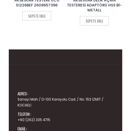
U
AKSESUAR TESTERE UCU
AKSESUAR DELİK AÇMA
0
0
out
out
5
S1226BEF 2608657396
TESTERESİ ADAPTÖRÜ HSS Bİ-
of
of
METALL
5
5
SEPETE EKLE
SEPETE EKLE
ADRES::
Sanayi Mah / D-130 Karayolu Cad. / No: 153 İZMİT /
KOCAELİ
TELEFON::
+90 (262) 335 4715
EMAIL::