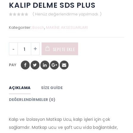
KALIP DELME SDS PLUS
( Henüz değerlendirme yapılmadı. )
0
out
Kategoriler:
Bosch
,
MAKİNE AKSESUARLARI
of
5
SEPETE EKLE
PAY
AÇIKLAMA
SIZE GUIDE
DEĞERLENDIRMELER (0)
Kalıp ve İzolasyon Matkap Ucu, kalıp işleri için çok
sağlamdır. Matkap ucu ve şaft ucu vida bağlantılıdır,