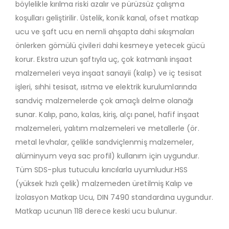
böylelikle kırılma riski azalır ve pürüzsüz çalışma
koşulları geliştirilir. Üstelik, konik kanal, ofset matkap
ucu ve şaft ucu en nemli ahşapta dahi sıkışmaları
önlerken gömülü çivileri dahi kesmeye yetecek gücü
korur. Ekstra uzun şaftıyla uç, çok katmanlı inşaat
malzemeleri veya inşaat sanayii (kalıp) ve iç tesisat
işleri, sıhhi tesisat, ısıtma ve elektrik kurulumlarında
sandviç malzemelerde çok amaçlı delme olanağı
sunar. Kalıp, pano, kalas, kiriş, alçı panel, hafif inşaat
malzemeleri, yalıtım malzemeleri ve metallerle (ör.
metal levhalar, çelikle sandviçlenmiş malzemeler,
alüminyum veya sac profil) kullanım için uygundur.
Tüm SDS-plus tutuculu kırıcılarla uyumludur.HSS
(yüksek hızlı çelik) malzemeden üretilmiş Kalıp ve
İzolasyon Matkap Ucu, DIN 7490 standardına uygundur.
Matkap ucunun 118 derece keski ucu bulunur.