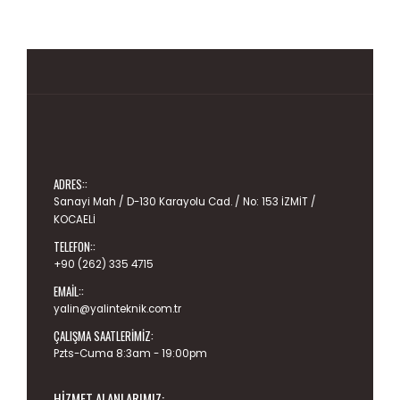
ADRES::
Sanayi Mah / D-130 Karayolu Cad. / No: 153 İZMİT /
KOCAELİ
TELEFON::
+90 (262) 335 4715
EMAIL::
yalin@yalinteknik.com.tr
ÇALIŞMA SAATLERIMIZ:
Pzts-Cuma 8:3am - 19:00pm