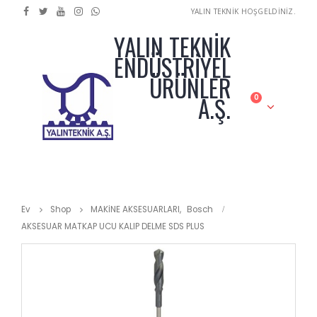
YALIN TEKNİK HOŞGELDİNİZ.
YALIN TEKNİK
ENDÜSTRİYEL
ÜRÜNLER
A.Ş.
0
Ev
Shop
MAKİNE AKSESUARLARI
,
Bosch
AKSESUAR MATKAP UCU KALIP DELME SDS PLUS