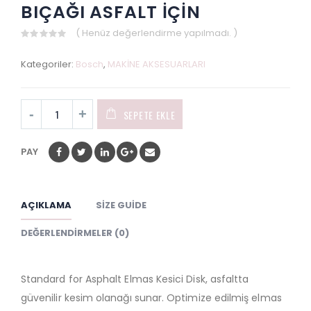
BIÇAĞI ASFALT İÇİN
( Henüz değerlendirme yapılmadı. )
0
out
Kategoriler:
Bosch
,
MAKİNE AKSESUARLARI
of
5
SEPETE EKLE
PAY
AÇIKLAMA
SIZE GUIDE
DEĞERLENDIRMELER (0)
Standard for Asphalt Elmas Kesici Disk, asfaltta
güvenilir kesim olanağı sunar. Optimize edilmiş elmas