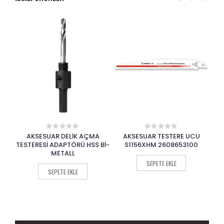
İK AÇMA
AKSESUAR TESTERE UCU
AKSESUAR TESTERE UCU
0
0
out
out
RÜ HSS Bİ-
S1156XHM 2608653100
S918BF 2608651781
of
of
5
5
SEPETE EKLE
SEPETE EKLE
E