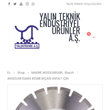
YALIN TEKNİK HOŞGELDİNİZ.
YALIN TEKNİK
ENDÜSTRİYEL
ÜRÜNLER
A.Ş.
0
Ev
Shop
MAKİNE AKSESUARLARI
,
Bosch
AKSESUAR ELMAS KESME BIÇAĞI ASFALT İÇİN