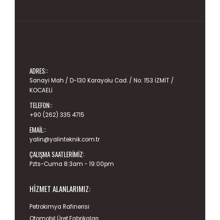
ADRES::
Sanayi Mah / D-130 Karayolu Cad. / No: 153 İZMİT /
KOCAELİ
TELEFON::
+90 (262) 335 4715
EMAIL::
yalin@yalinteknik.com.tr
ÇALIŞMA SAATLERIMIZ:
Pzts-Cuma 8:3am - 19:00pm
HIZMET ALANLARIMIZ:
Petrokimya Rafinerisi
Otomobil Üret.Fabrikaları