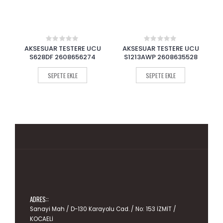
U
AKSESUAR TESTERE UCU
AKSESUAR DELİK AÇMA
0
0
out
out
S1213AWP 2608635528
TESTERESİ ADAPTÖRÜ HSS Bİ-
of
of
METAL
5
5
SEPETE EKLE
SEPETE EKLE
ADRES::
Sanayi Mah / D-130 Karayolu Cad. / No: 153 İZMİT /
KOCAELİ