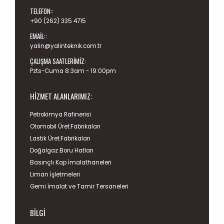
TELEFON::
+90 (262) 335 4715
EMAIL::
yalin@yalinteknik.com.tr
ÇALIŞMA SAATLERIMIZ:
Pzts-Cuma 8:3am - 19:00pm
HIZMET ALANLARIMIZ:
Petrokimya Rafinerisi
Otomobil Üret.Fabrikaları
Lastik Üret.Fabrikaları
Doğalgaz Boru Hatları
Basınçlı Kap İmalathaneleri
Liman İşletmeleri
Gemi İmalat ve Tamir Tersaneleri
BILGI