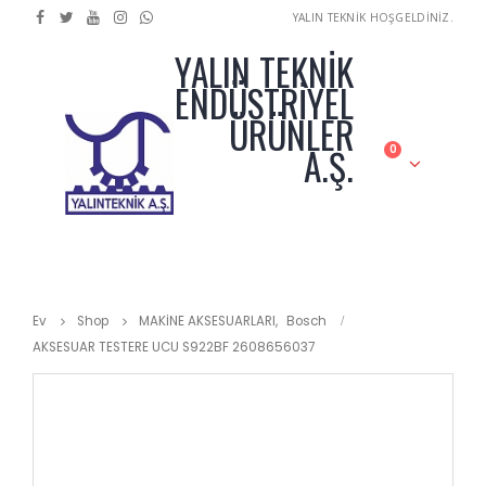
YALIN TEKNİK HOŞGELDİNİZ.
YALIN TEKNİK
ENDÜSTRİYEL
ÜRÜNLER
A.Ş.
0
Ev
Shop
MAKİNE AKSESUARLARI
,
Bosch
AKSESUAR TESTERE UCU S922BF 2608656037