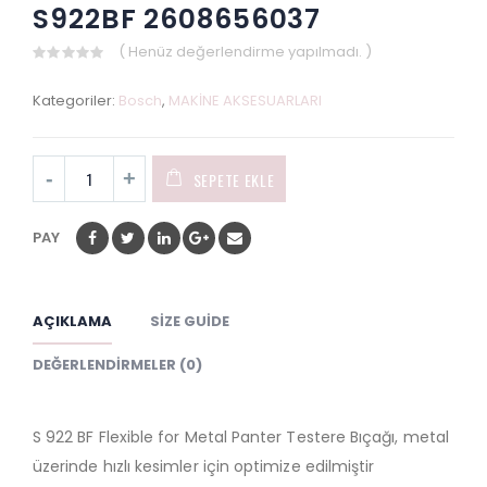
S922BF 2608656037
( Henüz değerlendirme yapılmadı. )
0
out
Kategoriler:
Bosch
,
MAKİNE AKSESUARLARI
of
5
SEPETE EKLE
PAY
AÇIKLAMA
SIZE GUIDE
DEĞERLENDIRMELER (0)
S 922 BF Flexible for Metal Panter Testere Bıçağı, metal
üzerinde hızlı kesimler için optimize edilmiştir