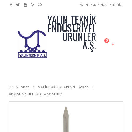
YALIN TEKNİK HOŞGELDİNİZ.
YALIN TEKNİK
ENDÜSTRİYEL
ÜRÜNLER
A.Ş.
0
Ev
Shop
MAKİNE AKSESUARLARI
,
Bosch
AKSESUAR HİLTİ-SDS MAX MURÇ