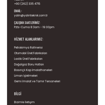
+90 (262) 335 4715
EMAIL::
yalin@yalinteknik.com.tr
ÇALIŞMA SAATLERIMIZ:
Pzts-Cuma 8:3am - 19:00pm
HIZMET ALANLARIMIZ:
Petrokimya Rafinerisi
Otomobil Üret.Fabrikaları
Lastik Üret.Fabrikaları
Doğalgaz Boru Hatları
Basınçlı Kap İmalathaneleri
Liman İşletmeleri
Gemi İmalat ve Tamir Tersaneleri
BILGI
Bizimle İletişim