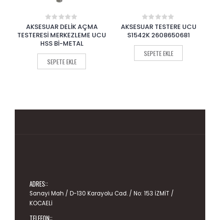
AKSESUAR DELİK AÇMA
AKSESUAR TESTERE UCU
AKSESUA
0
0
0
out
out
ou
TERESİ MERKEZLEME UCU
S1542K 2608650681
TESTERESİ
of
of
of
HSS Bİ-METAL
PLUS H
5
5
5
SEPETE EKLE
SEPETE EKLE
SEP
ADRES::
Sanayi Mah / D-130 Karayolu Cad. / No: 153 İZMİT /
KOCAELİ
TELEFON::