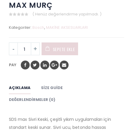
MAX MURÇ
( Henüz değerlendirme yapılmadı. )
0
out
Kategoriler:
Bosch
,
MAKİNE AKSESUARLARI
of
5
SEPETE EKLE
PAY
AÇIKLAMA
SIZE GUIDE
DEĞERLENDIRMELER (0)
SDS max Sivri Keski, çeşitli yıkım uygulamaları için
standart keski sunar. Sivri ucu, betonda hassas