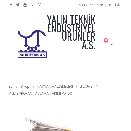
YALIN TEKNİK HOŞGELDİNİZ.
YALIN TEKNİK
ENDÜSTRİYEL
ÜRÜNLER
A.Ş.
0
Ev
Shop
KAYNAK MALZEMELERİ
,
Yıldız Gaz
YILDIZ PROPAN TAVLAMA TAKIMI VA150