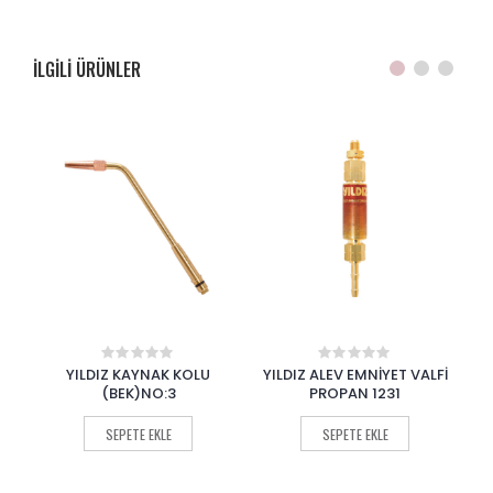
ILGILI ÜRÜNLER
LU
YILDIZ ALEV EMNİYET VALFİ
YILDIZ ALEV EMNİYET VALFİ
0
0
out
out
PROPAN 1231
OKSİJEN 1128
of
of
5
5
SEPETE EKLE
SEPETE EKLE