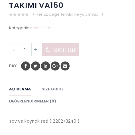
TAKIMI VA150
( Henüz değerlendirme yapılmadı. )
0
out
Kategoriler:
Yıldız Gaz
of
5
SEPETE EKLE
PAY
AÇIKLAMA
SIZE GUIDE
DEĞERLENDIRMELER (0)
Tav ve kaynak seti ( 2202+3240 )