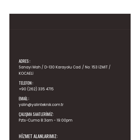
ADRES::
Sanayi Mah / D-130 Karayolu Cad. / No: 153 İZMİT /
KOCAELİ
TELEFON::
+90 (262) 335 4715
EMAIL::
yalin@yalinteknik.com.tr
ÇALIŞMA SAATLERIMIZ:
Pzts-Cuma 8:3am - 19:00pm
HIZMET ALANLARIMIZ: