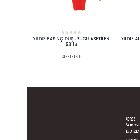
ÜCÜ
YILDIZ BASINÇ DÜŞÜRÜCÜ ASETİLEN
YILDIZ A
0
out
0S
5311S
of
5
SEPETE EKLE
ADRES::
Sanayi
153 İZM