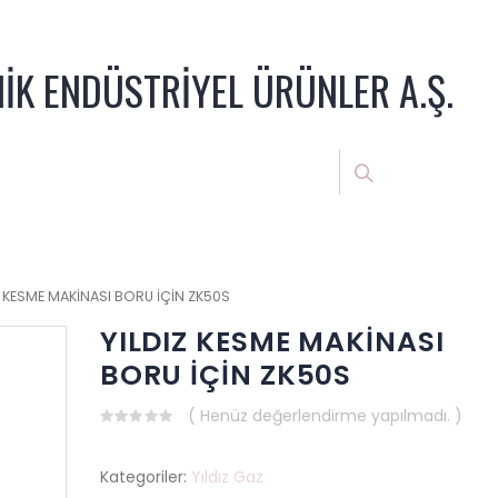
NİK ENDÜSTRİYEL ÜRÜNLER A.Ş.
Z KESME MAKİNASI BORU İÇİN ZK50S
YILDIZ KESME MAKİNASI
BORU İÇİN ZK50S
( Henüz değerlendirme yapılmadı. )
0
out
of
Kategoriler:
Yıldız Gaz
5