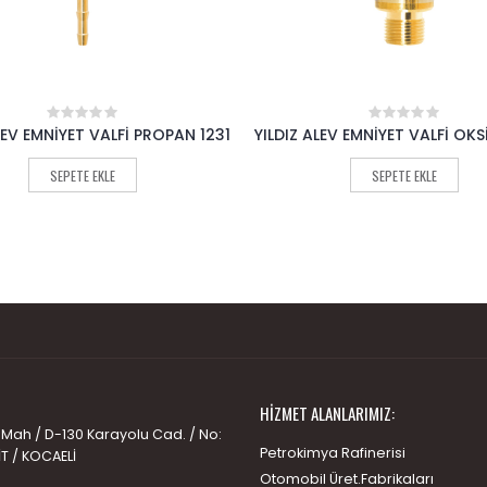
LEV EMNİYET VALFİ PROPAN 1231
YILDIZ ALEV EMNİYET VALFİ OKS
0
0
out
out
of
of
SEPETE EKLE
SEPETE EKLE
5
5
HIZMET ALANLARIMIZ:
 Mah / D-130 Karayolu Cad. / No:
Petrokimya Rafinerisi
İT / KOCAELİ
Otomobil Üret.Fabrikaları