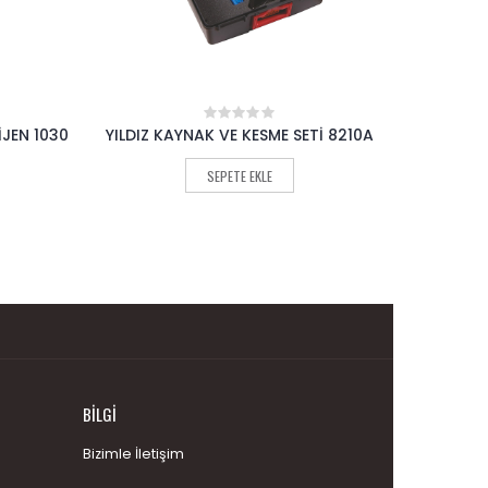
İJEN 1030
YILDIZ KAYNAK VE KESME SETİ 8210A
YI
0
out
K
of
SEPETE EKLE
5
BILGI
Bizimle İletişim