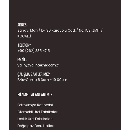
ADRES::
Sanayi Mah / D-130 Karayolu Cad. / No: 153 İZMİT /
KOCAELİ
TELEFON::
+90 (262) 335 4715
EMAIL::
yalin@yalinteknik.com.tr
ÇALIŞMA SAATLERIMIZ:
Pzts-Cuma 8:3am - 19:00pm
HIZMET ALANLARIMIZ:
Petrokimya Rafinerisi
Otomobil Üret.Fabrikaları
Lastik Üret.Fabrikaları
Doğalgaz Boru Hatları