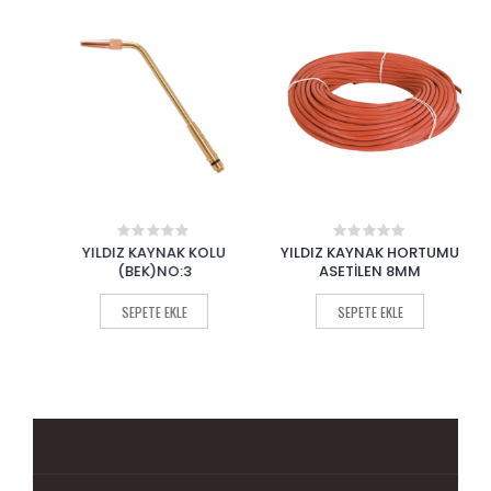
CÜ
YILDIZ KAYNAK KOLU
YILDIZ KAYNAK HORTUMU
Y
0
0
out
out
(BEK)NO:3
ASETİLEN 8MM
of
of
5
5
SEPETE EKLE
SEPETE EKLE