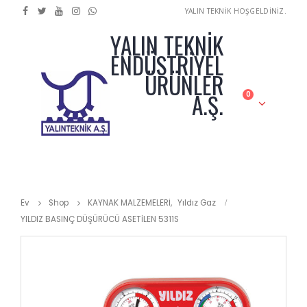
YALIN TEKNİK HOŞGELDİNİZ.
YALIN TEKNİK
ENDÜSTRİYEL
ÜRÜNLER
A.Ş.
0
Ev
Shop
KAYNAK MALZEMELERİ
,
Yıldız Gaz
YILDIZ BASINÇ DÜŞÜRÜCÜ ASETİLEN 5311S