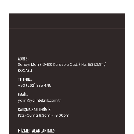
ADRES::
Sanayi Mah / D-130 Karayolu Cad. / No: 153 İZMİT /
KOCAELİ
TELEFON::
+90 (262) 335 4715
EMAIL::
yalin@yalinteknik.com.tr
ÇALIŞMA SAATLERIMIZ:
Pzts-Cuma 8:3am - 19:00pm
HIZMET ALANLARIMIZ: