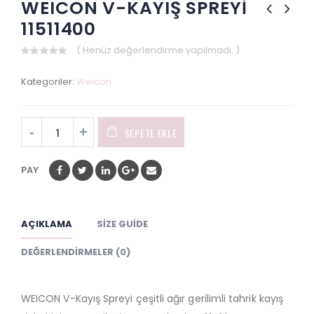
WEICON V-KAYIŞ SPREYİ
11511400
( Henüz değerlendirme yapılmadı. )
0
out
Kategoriler:
Weicon
of
5
SEPETE EKLE
PAY
AÇIKLAMA
SIZE GUIDE
DEĞERLENDIRMELER (0)
WEICON V-Kayış Spreyi çeşitli ağır gerilimli tahrik kayış