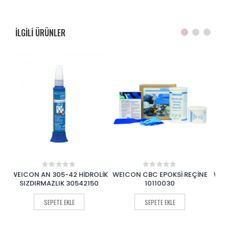
ILGILI ÜRÜNLER
OLİK
WEICON CBC EPOKSİ REÇİNE
WEICON AN 301-72 BORU VE
WE
0
0
out
out
0
10110030
FLANŞ SIZDIRMAZLIĞI
AKR
of
of
30172150
5
5
SEPETE EKLE
SEPETE EKLE