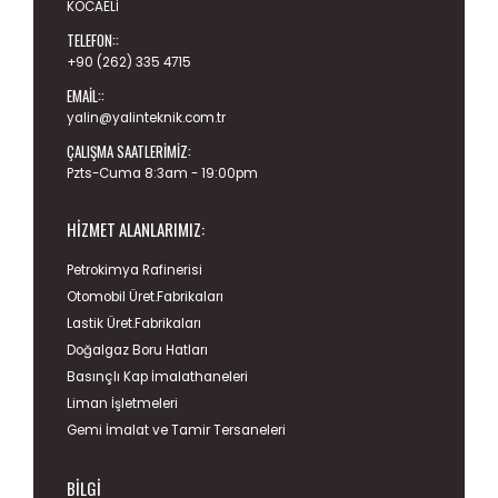
KOCAELİ
TELEFON::
+90 (262) 335 4715
EMAIL::
yalin@yalinteknik.com.tr
ÇALIŞMA SAATLERIMIZ:
Pzts-Cuma 8:3am - 19:00pm
HIZMET ALANLARIMIZ:
Petrokimya Rafinerisi
Otomobil Üret.Fabrikaları
Lastik Üret.Fabrikaları
Doğalgaz Boru Hatları
Basınçlı Kap İmalathaneleri
Liman İşletmeleri
Gemi İmalat ve Tamir Tersaneleri
BILGI