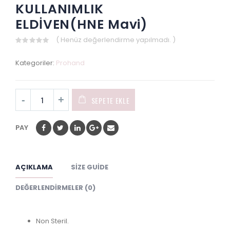
KULLANIMLIK
ELDİVEN(HNE Mavi)
( Henüz değerlendirme yapılmadı. )
0
out
Kategoriler:
Prohand
of
5
SEPETE EKLE
PAY
AÇIKLAMA
SIZE GUIDE
DEĞERLENDIRMELER (0)
Non Steril.