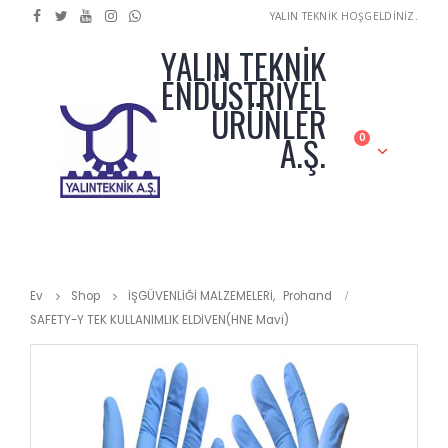
YALIN TEKNİK HOŞGELDİNİZ.
YALIN TEKNİK
ENDÜSTRİYEL
ÜRÜNLER
A.Ş.
0
Ev
Shop
İŞGÜVENLİĞİ MALZEMELERİ
,
Prohand
SAFETY-Y TEK KULLANIMLIK ELDİVEN(HNE Mavi)