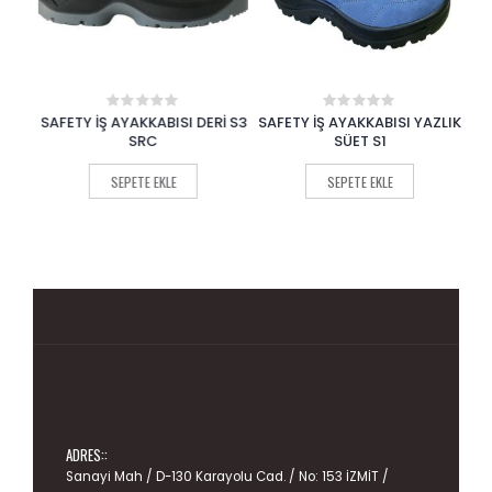
YAZ
SAFETY İŞ AYAKKABISI DERİ S3
SAFETY İŞ AYAKKABISI YAZLIK
S
0
0
out
out
SRC
SÜET S1
of
of
5
5
SEPETE EKLE
SEPETE EKLE
ADRES::
Sanayi Mah / D-130 Karayolu Cad. / No: 153 İZMİT /