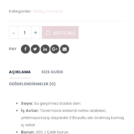
0
out
Kategoriler:
GENEL
,
Prohand
of
5
SEPETE EKLE
PAY
AÇIKLAMA
SIZE GUIDE
DEĞERLENDIRMELER (0)
Saya:
Su geçirmez baskılı deri.
İç Astar:
Tünel hava sistemli nefes alabilen,
yırtılmaya karşı dayanıklı 3 Boyutlu sıkı örülmüş kumaş
iç astar.
Burun:
200 J Çelik burun.