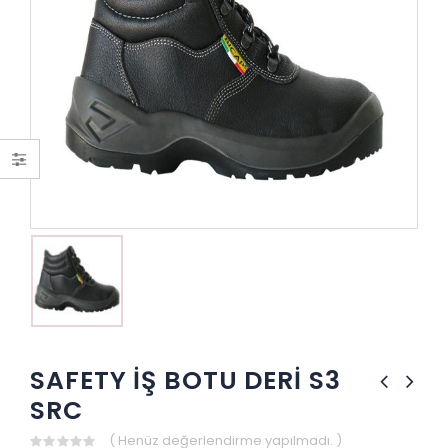
SAFETY İŞ BOTU DERİ S3
SRC
( Henüz değerlendirme yapılmadı. )