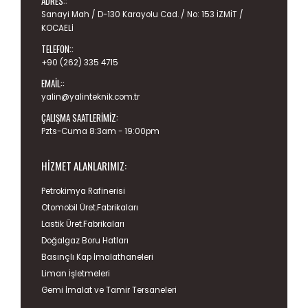
ADRES::
Sanayi Mah / D-130 Karayolu Cad. / No: 153 İZMİT /
KOCAELİ
TELEFON::
+90 (262) 335 4715
EMAIL::
yalin@yalinteknik.com.tr
ÇALIŞMA SAATLERIMIZ:
Pzts-Cuma 8:3am - 19:00pm
HIZMET ALANLARIMIZ:
Petrokimya Rafinerisi
Otomobil Üret.Fabrikaları
Lastik Üret.Fabrikaları
Doğalgaz Boru Hatları
Basınçlı Kap İmalathaneleri
Liman İşletmeleri
Gemi İmalat ve Tamir Tersaneleri