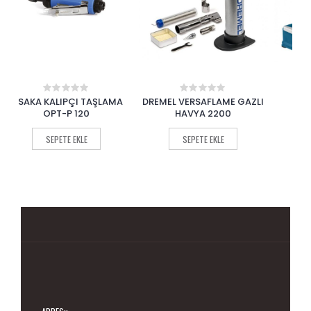
MA
DREMEL VERSAFLAME GAZLI
BOSCH PROFİL KESME
BO
0
0
out
out
HAVYA 2200
MAKİNASI GCO 2000
of
of
5
5
SEPETE EKLE
SEPETE EKLE