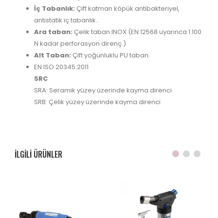
İç Tabanlık:
Çift katman köpük antibakteriyel,
antistatik iç tabanlık..
Ara taban:
Çelik taban INOX (EN 12568 uyarınca 1.100
N kadar perforasyon direnç.)
Alt Taban:
Çift yoğunluklu PU taban.
EN ISO 20345:2011
SRC
SRA: Seramik yüzey üzerinde kayma direnci
SRB: Çelik yüzey üzerinde kayma direnci
ILGILI ÜRÜNLER