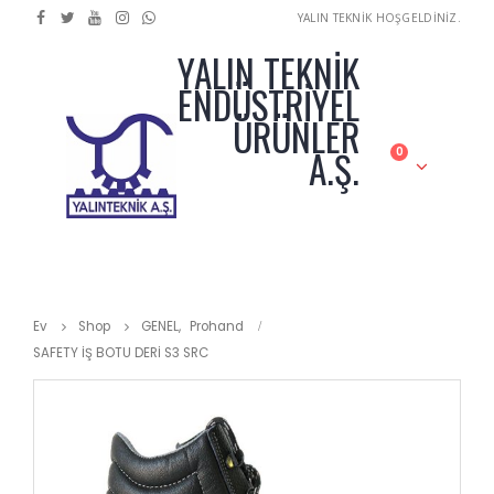
YALIN TEKNİK HOŞGELDİNİZ.
YALIN TEKNİK
ENDÜSTRİYEL
ÜRÜNLER
A.Ş.
0
Ev
Shop
GENEL
,
Prohand
SAFETY İŞ BOTU DERİ S3 SRC