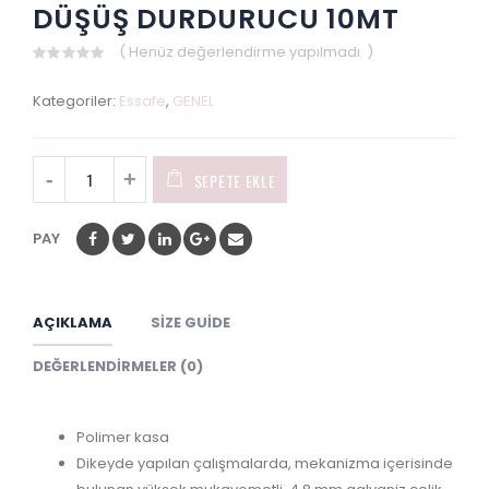
DÜŞÜŞ DURDURUCU 10MT
( Henüz değerlendirme yapılmadı. )
0
out
Kategoriler:
Essafe
,
GENEL
of
5
SEPETE EKLE
PAY
AÇIKLAMA
SIZE GUIDE
DEĞERLENDIRMELER (0)
Polimer kasa
Dikeyde yapılan çalışmalarda, mekanizma içerisinde