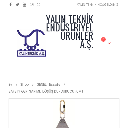
YALIN TEKNİK HOŞGELDİNİZ.
YALIN TEKNİK
ENDÜSTRİYEL
ÜRÜNLER
A.Ş.
0
Ev
Shop
GENEL
,
Essafe
SAFETY GERİ SARIMLI DÜŞÜŞ DURDURUCU 10MT