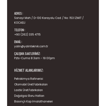
ADRES::
Sanayi Mah / D-130 Karayolu Cad. / No: 153 İZMİT /
KOCAELİ
TELEFON::
+90 (262) 335 4715
EMAIL::
yalin@yalinteknik.com.tr
ÇALIŞMA SAATLERIMIZ:
Pzts-Cuma 8:3am - 19:00pm
HIZMET ALANLARIMIZ:
Petrokimya Rafinerisi
Otomobil Üret.Fabrikaları
Lastik Üret.Fabrikaları
Doğalgaz Boru Hatları
Basınçlı Kap İmalathaneleri