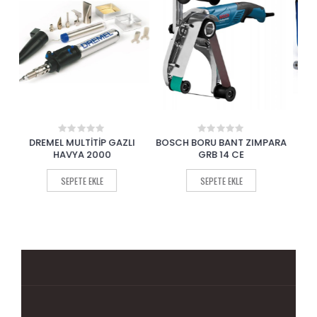
I
BOSCH BORU BANT ZIMPARA
DREMEL EL MOTORU 4000
B
0
0
out
out
GRB 14 CE
of
of
SEPETE EKLE
5
5
SEPETE EKLE