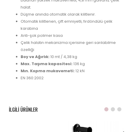
bulunan yüksek mukavemetli, 4,8 mm galvaniz çelik
halat.
Düşme anında otomatik olarak kilitlenir.
Otomatik kilitlenen, çift emniyetli, fırdöndülü çelik
karabina
Anti-şok polimer kasa
Çelik halatın mekanizma içerisine geri sarılabilme
özelliği
Boy ve Ağırlık:
10 mt / 4,38 kg
Max. Taşıma kapasitesi:
136 kg
Mın. Kopma mukavemeti:
12 kN
EN 360:2002
ILGILI ÜRÜNLER