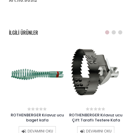
Art.no:50312
ILGILI ÜRÜNLER
 İç
ROTHENBERGER Kılavuz ucu
ROTHENBERGER Kılavuz ucu
0
0
out
out
baget kafa
Çift Taraflı Testere Kafa
K
of
of
5
5
DEVAMINI OKU
DEVAMINI OKU