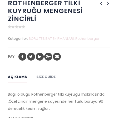
ROTHENBERGER TİLKİ
KUYRUĞU MENGENESİ
ZİNCİRLİ
0
out
Kategoriler:
BORU TESİSAT EKİPMANLARI
,
Rothenberger
of
5
PAY
AÇIKLAMA
SIZE GUIDE
Bağlı olduğu Rothenberger tilki kuyruğu makinasında
,Özel zincir mengene sayesinde her türlü boruya 90
derecelik kesim sağlar.