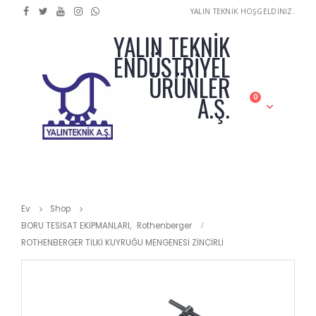
YALIN TEKNİK HOŞGELDİNİZ.
YALIN TEKNİK
ENDÜSTRİYEL
ÜRÜNLER
A.Ş.
0
Ev
Shop
BORU TESİSAT EKİPMANLARI
,
Rothenberger
ROTHENBERGER TİLKİ KUYRUĞU MENGENESİ ZİNCİRLİ