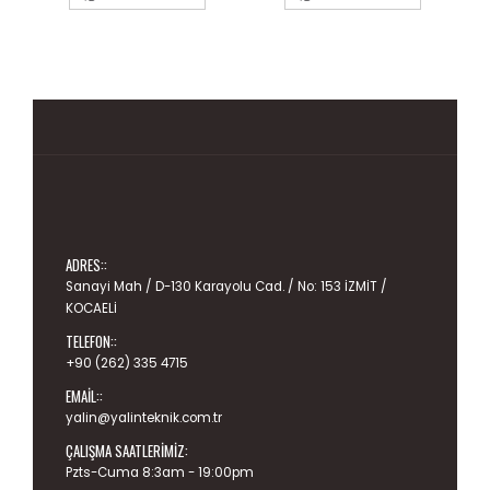
ADRES::
Sanayi Mah / D-130 Karayolu Cad. / No: 153 İZMİT /
KOCAELİ
TELEFON::
+90 (262) 335 4715
EMAIL::
yalin@yalinteknik.com.tr
ÇALIŞMA SAATLERIMIZ:
Pzts-Cuma 8:3am - 19:00pm