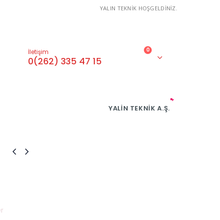
YALIN TEKNİK HOŞGELDİNİZ.
0
İletişim
0(262) 335 47 15
YALIN TEKNIK A.Ş.
r