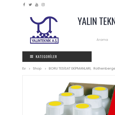
YALIN TEK
KATEGORILER
Ev
Shop
BORU TESİSAT EKİPMANLARI
,
Rothenberg