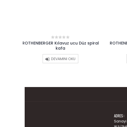
üz spiral
ROTHENBERGER Kılavuz ucu baget
ROTHENB
0
out
kafa
of
5
DEVAMINI OKU
ADRES::
Sanayi
153 İZM