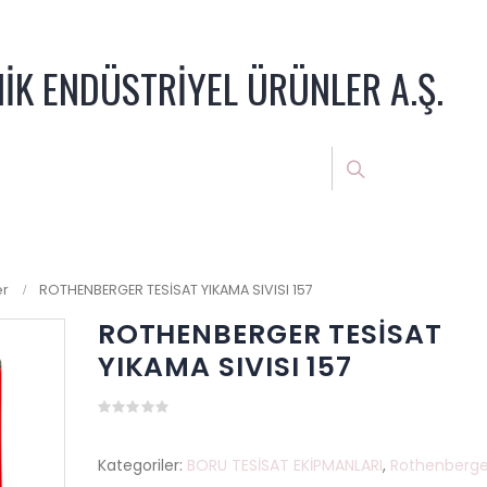
NİK ENDÜSTRİYEL ÜRÜNLER A.Ş.
er
ROTHENBERGER TESİSAT YIKAMA SIVISI 157
ROTHENBERGER TESİSAT
YIKAMA SIVISI 157
0
out
of
Kategoriler:
BORU TESİSAT EKİPMANLARI
,
Rothenberge
5