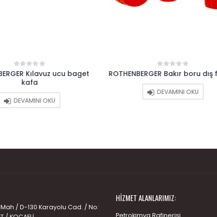
ERGER Bakır boru dış fırçası
ROTHENBERGER BORU “T”S
0
0
out
out
KAFASI
of
of
DEVAMINI OKU
5
5
SEPETE EKLE
HIZMET ALANLARIMIZ:
 Mah / D-130 Karayolu Cad. / No:
Petrokimya Rafinerisi
İT / KOCAELİ