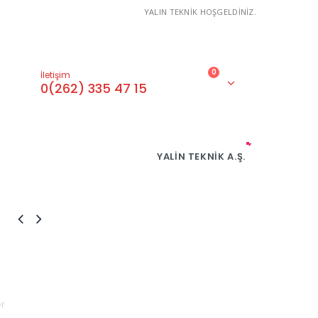
YALIN TEKNİK HOŞGELDİNİZ.
0
İletişim
0(262) 335 47 15
YALIN TEKNIK A.Ş.
r