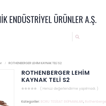
NİK ENDÜSTRİYEL ÜRÜNLER A.Ş.
er
ROTHENBERGER LEHİM KAYNAK TELİ S2
ROTHENBERGER LEHİM
KAYNAK TELİ S2
( Henüz değerlendirme yapılmadı. )
0
out
of
Kategoriler:
BORU TESİSAT EKİPMANLARI
,
Rothenberge
5