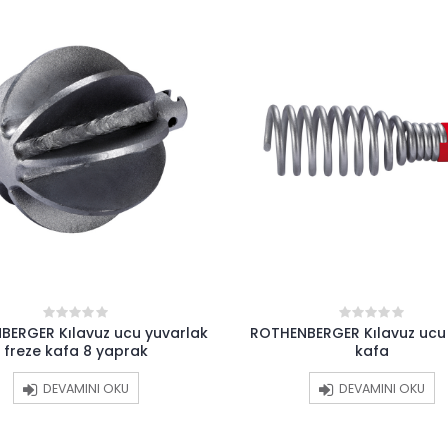
BERGER Kılavuz ucu yuvarlak
ROTHENBERGER Kılavuz ucu
0
0
out
out
freze kafa 8 yaprak
kafa
of
of
5
5
DEVAMINI OKU
DEVAMINI OKU