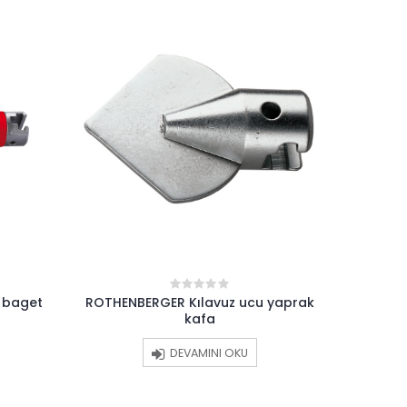
 baget
ROTHENBERGER Kılavuz ucu yaprak
ROTHENBE
0
out
kafa
of
5
DEVAMINI OKU