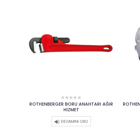
ç Fırçası
ROTHENBERGER BORU ANAHTARI AĞIR
ROTHEN
0
out
HİZMET
of
5
DEVAMINI OKU