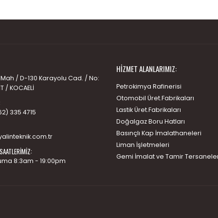
HIZMET ALANLARIMIZ:
 Mah / D-130 Karayolu Cad. / No:
Petrokimya Rafinerisi
İT / KOCAELİ
Otomobil Üret.Fabrikaları
:
Lastik Üret.Fabrikaları
62) 335 4715
Doğalgaz Boru Hatları
Basınçlı Kap İmalathaneleri
alinteknik.com.tr
Liman İşletmeleri
SAATLERIMIZ:
Gemi İmalat ve Tamir Tersaneler
uma 8:3am - 19:00pm