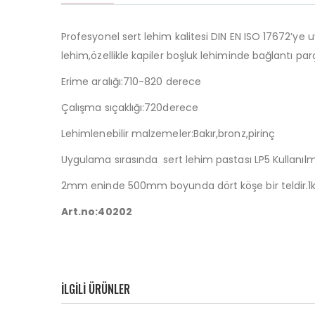
Profesyonel sert lehim kalitesi DIN EN ISO 17672’ye
lehim,özellikle kapiler boşluk lehiminde bağlantı pa
Erime aralığı:710-820 derece
Çalışma sıçaklığı:720derece
Lehimlenebilir malzemeler:Bakır,bronz,pirinç
Uygulama sırasında sert lehim pastası LP5 Kullanılma
2mm eninde 500mm boyunda dört köşe bir teldir.1kg
Art.no:40202
ILGILI ÜRÜNLER