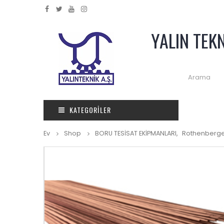
YALIN TEK
KATEGORILER
Ev
Shop
BORU TESİSAT EKİPMANLARI
,
Rothenberg