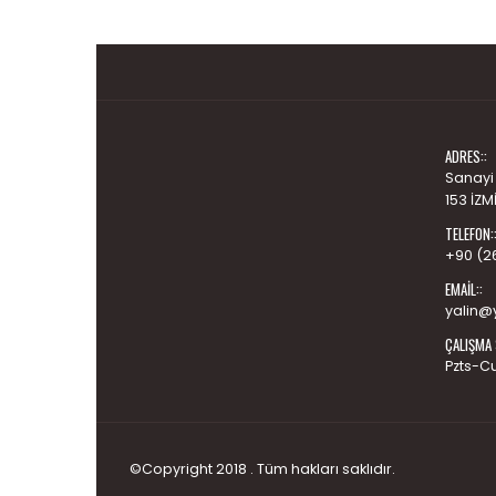
ADRES::
Sanayi
153 İZM
TELEFON:
+90 (2
EMAIL::
yalin@y
ÇALIŞMA 
Pzts-C
©Copyright 2018 . Tüm hakları saklıdır.