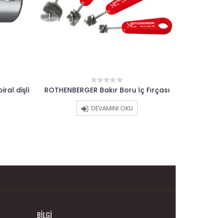
ROTHE
ral dişli
ROTHENBERGER Bakır Boru İç Fırçası
0
out
KAYN
of
DEVAMINI OKU
5
BILGI