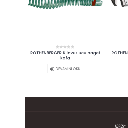
FÜZYON
ROTHENBERGER Kılavuz ucu baget
ROTHEN
0
out
Mini
kafa
of
5
DEVAMINI OKU
ADRES::