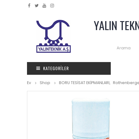
YALIN TEK
KATEGORILER
Ev
Shop
BORU TESİSAT EKİPMANLARI
,
Rothenberg