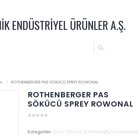
NİK ENDÜSTRİYEL ÜRÜNLER A.Ş.
er
ROTHENBERGER PAS SÖKÜCÜ SPREY ROWONAL
ROTHENBERGER PAS
SÖKÜCÜ SPREY ROWONAL
0
out
of
Kategoriler:
BORU TESİSAT EKİPMANLARI
,
Rothenberge
5