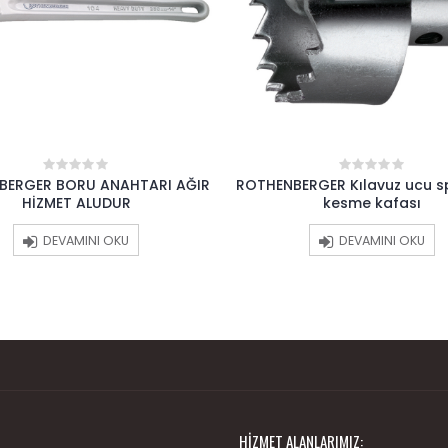
BERGER BORU ANAHTARI AĞIR
ROTHENBERGER Kılavuz ucu spi
0
0
out
out
HİZMET ALUDUR
kesme kafası
of
of
5
5
DEVAMINI OKU
DEVAMINI OKU
HIZMET ALANLARIMIZ: