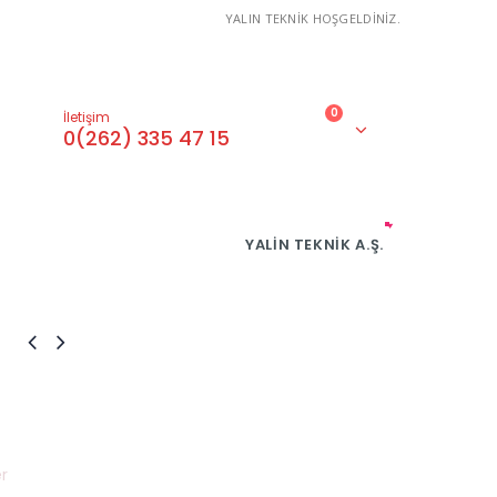
YALIN TEKNİK HOŞGELDİNİZ.
0
İletişim
0(262) 335 47 15
YALIN TEKNIK A.Ş.
r