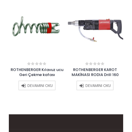
ucu
ROTHENBERGER Kılavuz ucu
ROTHENBERGER KAROT
0
0
out
out
sı
Geri Çekme kafası
MAKİNASI RODIA Drill 160
of
of
5
5
DEVAMINI OKU
DEVAMINI OKU