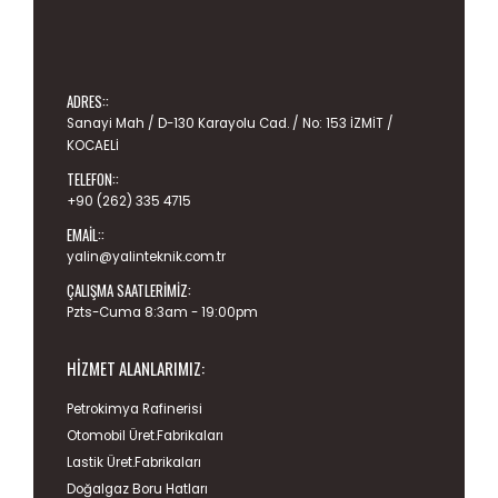
ADRES::
Sanayi Mah / D-130 Karayolu Cad. / No: 153 İZMİT /
KOCAELİ
TELEFON::
+90 (262) 335 4715
EMAIL::
yalin@yalinteknik.com.tr
ÇALIŞMA SAATLERIMIZ:
Pzts-Cuma 8:3am - 19:00pm
HIZMET ALANLARIMIZ:
Petrokimya Rafinerisi
Otomobil Üret.Fabrikaları
Lastik Üret.Fabrikaları
Doğalgaz Boru Hatları