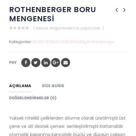
ROTHENBERGER BORU
MENGENESİ
( Henüz değerlendirme yapılmadı. )
0
out
Kategoriler:
BORU TESİSAT EKİPMANLARI
,
Rothenberger
of
5
PAY
AÇIKLAMA
SIZE GUIDE
DEĞERLENDIRMELER (0)
Yüksek nitelikli çeliklerden dövme olarak üretilmiştir.Üst
çene ve alt destek çenesi sertleştirilmiştir.Katlanabilir
otomatik kapanma kancalıdır.Güçlü ve düzgün çalışan