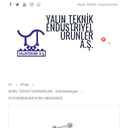
YALIN TEKNİK HOŞGELDİNİZ.
YALIN TEKNİK
ENDÜSTRİYEL
ÜRÜNLER
A.Ş.
0
Ev
Shop
BORU TESİSAT EKİPMANLARI
,
Rothenberger
ROTHENBERGER BORU MENGENESİ